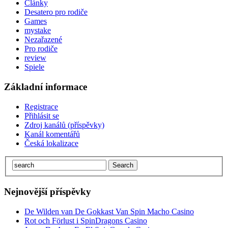
Články
Desatero pro rodiče
Games
mystake
Nezařazené
Pro rodiče
review
Spiele
Základní informace
Registrace
Přihlásit se
Zdroj kanálů (příspěvky)
Kanál komentářů
Česká lokalizace
Nejnovější příspěvky
De Wilden van De Gokkast Van Spin Macho Casino
Rot och Förlust i SpinDragons Casino