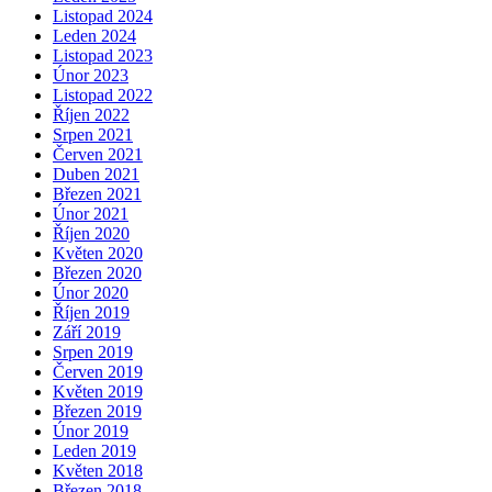
Listopad 2024
Leden 2024
Listopad 2023
Únor 2023
Listopad 2022
Říjen 2022
Srpen 2021
Červen 2021
Duben 2021
Březen 2021
Únor 2021
Říjen 2020
Květen 2020
Březen 2020
Únor 2020
Říjen 2019
Září 2019
Srpen 2019
Červen 2019
Květen 2019
Březen 2019
Únor 2019
Leden 2019
Květen 2018
Březen 2018