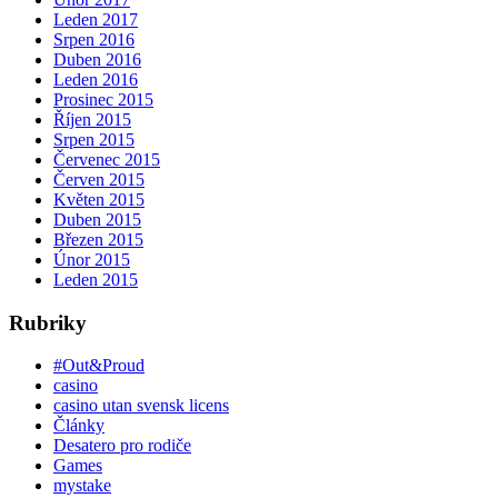
Leden 2017
Srpen 2016
Duben 2016
Leden 2016
Prosinec 2015
Říjen 2015
Srpen 2015
Červenec 2015
Červen 2015
Květen 2015
Duben 2015
Březen 2015
Únor 2015
Leden 2015
Rubriky
#Out&Proud
casino
casino utan svensk licens
Články
Desatero pro rodiče
Games
mystake