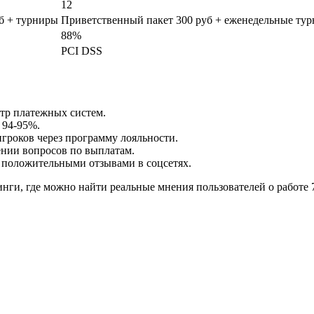
12
б + турниры
Приветственный пакет 300 руб + еженедельные ту
88%
PCI DSS
тр платежных систем.
 94-95%.
игроков через программу лояльности.
ении вопросов по выплатам.
 положительными отзывами в соцсетях.
йтинги, где можно найти реальные мнения пользователей о работе