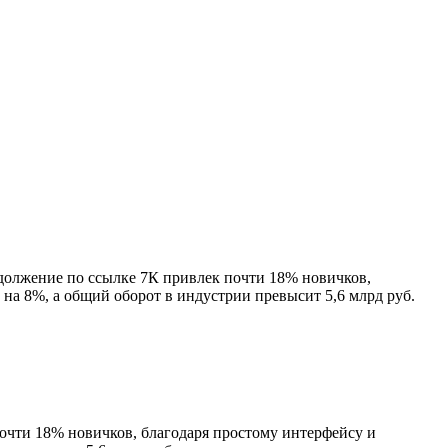
одолжение по ссылке 7К привлек почти 18% новичков,
 на 8%, а общий оборот в индустрии превысит 5,6 млрд руб.
очти 18% новичков, благодаря простому интерфейсу и