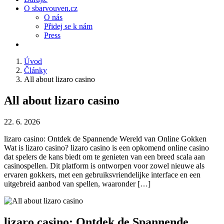
O sbarvouven.cz
O nás
Přidej se k nám
Press
Úvod
Články
All about lizaro casino
All about lizaro casino
22. 6. 2026
lizaro casino: Ontdek de Spannende Wereld van Online Gokken
Wat is lizaro casino? lizaro casino is een opkomend online casino
dat spelers de kans biedt om te genieten van een breed scala aan
casinospellen. Dit platform is ontworpen voor zowel nieuwe als
ervaren gokkers, met een gebruiksvriendelijke interface en een
uitgebreid aanbod van spellen, waaronder […]
lizaro casino: Ontdek de Spannende