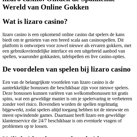
Wereld van Online Gokken
Wat is lizaro casino?
lizaro casino is een opkomend online casino dat spelers de kans
biedt om te genieten van een breed scala aan casinospellen. Dit
platform is ontworpen voor zowel nieuwe als ervaren gokkers, met
een gebruiksvriendelijke interface en een uitgebreid aanbod van
spellen, waaronder gokkasten, tafelspellen en live casino-opties.
De voordelen van spelen bij lizaro casino
Een van de belangrijkste voordelen van lizaro casino is de
aantrekkelijke bonussen die beschikbaar zijn voor nieuwe spelers.
Deze bonussen kunnen variëren van welkomstbonussen tot gratis
spins, wat een geweldige manier is om je spelervaring te verbeteren
zonder veel risico. Bovendien worden de spellen regelmatig
bijgewerkt, zodat spelers altijd toegang hebben tot de nieuwste en
meest opwindende games. Daarnaast heeft lizaro een geweldige
klantenservice die 24/7 beschikbaar is om eventuele vragen of
problemen op te lossen.