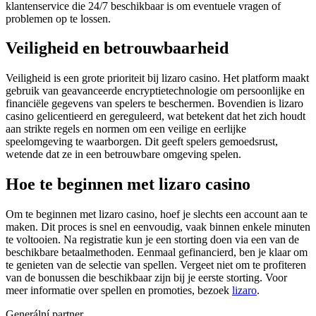
klantenservice die 24/7 beschikbaar is om eventuele vragen of
problemen op te lossen.
Veiligheid en betrouwbaarheid
Veiligheid is een grote prioriteit bij lizaro casino. Het platform maakt
gebruik van geavanceerde encryptietechnologie om persoonlijke en
financiële gegevens van spelers te beschermen. Bovendien is lizaro
casino gelicentieerd en gereguleerd, wat betekent dat het zich houdt
aan strikte regels en normen om een veilige en eerlijke
speelomgeving te waarborgen. Dit geeft spelers gemoedsrust,
wetende dat ze in een betrouwbare omgeving spelen.
Hoe te beginnen met lizaro casino
Om te beginnen met lizaro casino, hoef je slechts een account aan te
maken. Dit proces is snel en eenvoudig, vaak binnen enkele minuten
te voltooien. Na registratie kun je een storting doen via een van de
beschikbare betaalmethoden. Eenmaal gefinancierd, ben je klaar om
te genieten van de selectie van spellen. Vergeet niet om te profiteren
van de bonussen die beschikbaar zijn bij je eerste storting. Voor
meer informatie over spellen en promoties, bezoek
lizaro
.
Generální partner