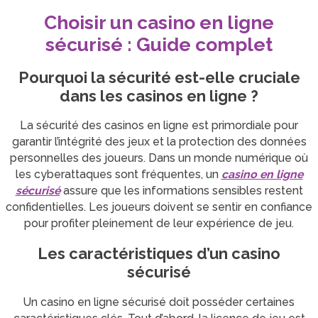
Choisir un casino en ligne
sécurisé : Guide complet
Pourquoi la sécurité est-elle cruciale
dans les casinos en ligne ?
La sécurité des casinos en ligne est primordiale pour
garantir l’intégrité des jeux et la protection des données
personnelles des joueurs. Dans un monde numérique où
les cyberattaques sont fréquentes, un
casino en ligne
sécurisé
assure que les informations sensibles restent
confidentielles. Les joueurs doivent se sentir en confiance
pour profiter pleinement de leur expérience de jeu.
Les caractéristiques d’un casino
sécurisé
Un casino en ligne sécurisé doit posséder certaines