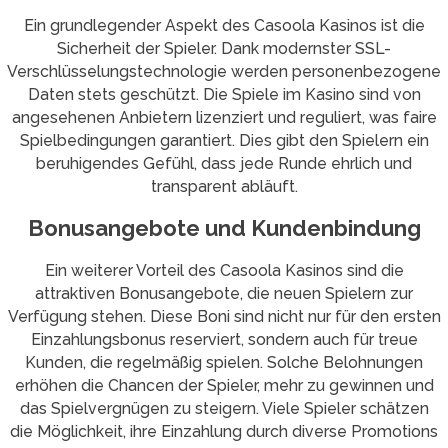
Ein grundlegender Aspekt des Casoola Kasinos ist die
Sicherheit der Spieler. Dank modernster SSL-
Verschlüsselungstechnologie werden personenbezogene
Daten stets geschützt. Die Spiele im Kasino sind von
angesehenen Anbietern lizenziert und reguliert, was faire
Spielbedingungen garantiert. Dies gibt den Spielern ein
beruhigendes Gefühl, dass jede Runde ehrlich und
transparent abläuft.
Bonusangebote und Kundenbindung
Ein weiterer Vorteil des Casoola Kasinos sind die
attraktiven Bonusangebote, die neuen Spielern zur
Verfügung stehen. Diese Boni sind nicht nur für den ersten
Einzahlungsbonus reserviert, sondern auch für treue
Kunden, die regelmäßig spielen. Solche Belohnungen
erhöhen die Chancen der Spieler, mehr zu gewinnen und
das Spielvergnügen zu steigern. Viele Spieler schätzen
die Möglichkeit, ihre Einzahlung durch diverse Promotions