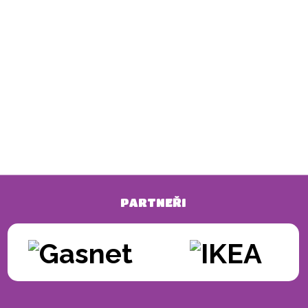
PARTNEŘI