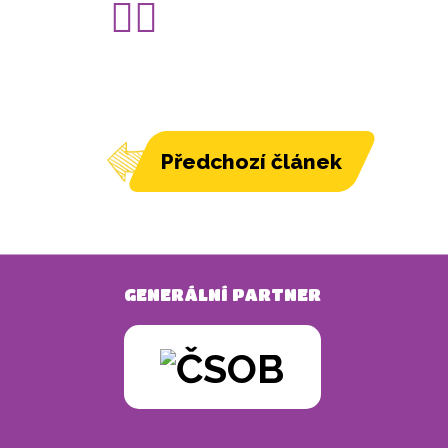
Předchozí článek
GENERÁLNÍ PARTNER