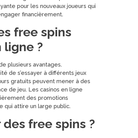
ayante pour les nouveaux joueurs qui
’engager financièrement.
es free spins
 ligne ?
de plusieurs avantages.
té de s’essayer à différents jeux
tours gratuits peuvent mener à des
nce de jeu. Les casinos en ligne
ièrement des promotions
 qui attire un large public.
des free spins ?