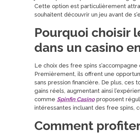
Cette option est particulièrement attr
souhaitent découvrir un jeu avant de s
Pourquoi choisir l
dans un casino en
Le choix des free spins s’accompagne 
Premièrement, ils offrent une opportuni
sans pression financière. De plus, ces 
gains réels, augmentant ainsi l’expérie
comme
Spinfin Casino
proposent régul
intéressantes incluant des free spins, ce
Comment profiter 