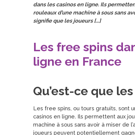
dans les casinos en ligne. Ils permette
rouleaux d’une machine à sous sans avoi
signifie que les joueurs […]
Les free spins da
ligne en France
Qu’est-ce que les 
Les free spins, ou tours gratuits, sont 
casinos en ligne. Ils permettent aux jo
machine à sous sans avoir à miser de l’a
joueurs peuvent potentiellement gagner