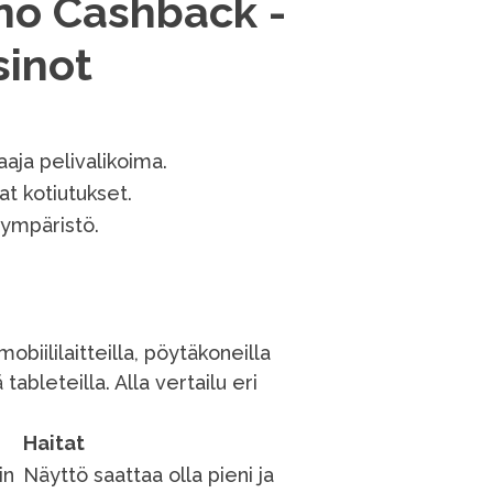
ino Cashback -
sinot
aaja pelivalikoima.
at kotiutukset.
iympäristö.
biililaitteilla, pöytäkoneilla
 tableteilla. Alla vertailu eri
Haitat
in
Näyttö saattaa olla pieni ja