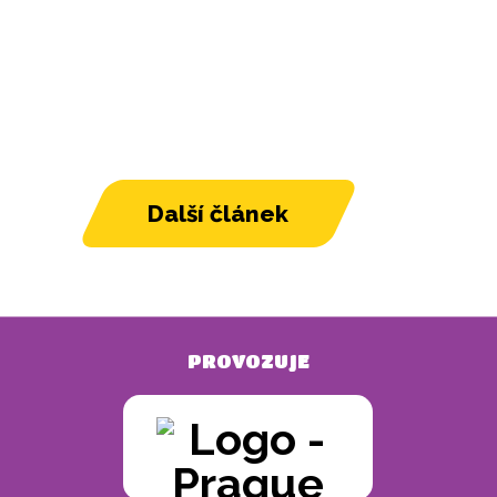
Další článek
PROVOZUJE