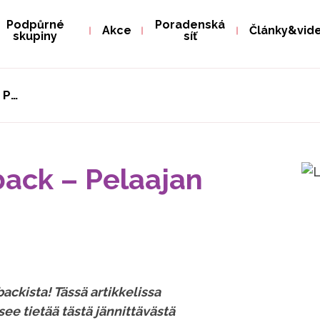
Podpůrné
Poradenská
Akce
Články&vid
skupiny
síť
Live Casino Cashback – Pelaajan Opas
back – Pelaajan
ckista! Tässä artikkelissa
ee tietää tästä jännittävästä