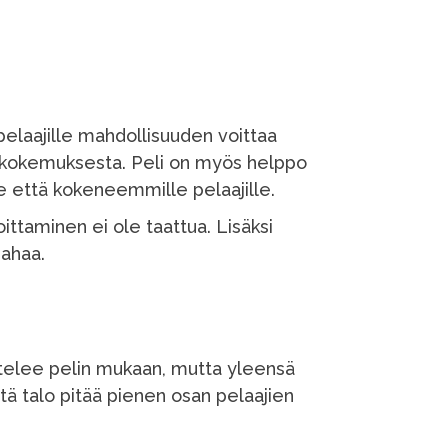
elaajille mahdollisuuden voittaa
nokokemuksesta. Peli on myös helppo
lle että kokeneemmille pelaajille.
oittaminen ei ole taattua. Lisäksi
rahaa.
htelee pelin mukaan, mutta yleensä
ttä talo pitää pienen osan pelaajien