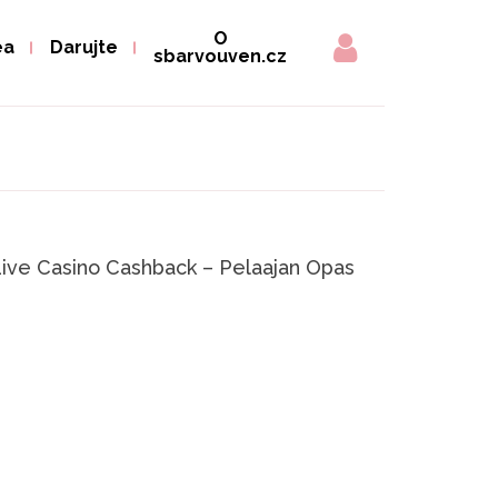
O
ea
Darujte
sbarvouven.cz