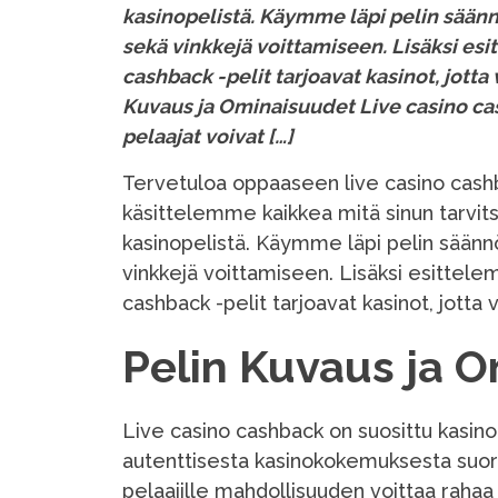
kasinopelistä. Käymme läpi pelin säännö
sekä vinkkejä voittamiseen. Lisäksi esi
cashback -pelit tarjoavat kasinot, jotta 
Kuvaus ja Ominaisuudet Live casino cas
pelaajat voivat […]
Tervetuloa oppaaseen live casino cashba
käsittelemme kaikkea mitä sinun tarvits
kasinopelistä. Käymme läpi pelin säännö
vinkkejä voittamiseen. Lisäksi esittele
cashback -pelit tarjoavat kasinot, jotta 
Pelin Kuvaus ja 
Live casino cashback on suosittu kasinop
autenttisesta kasinokokemuksesta suorat
pelaajille mahdollisuuden voittaa rahaa