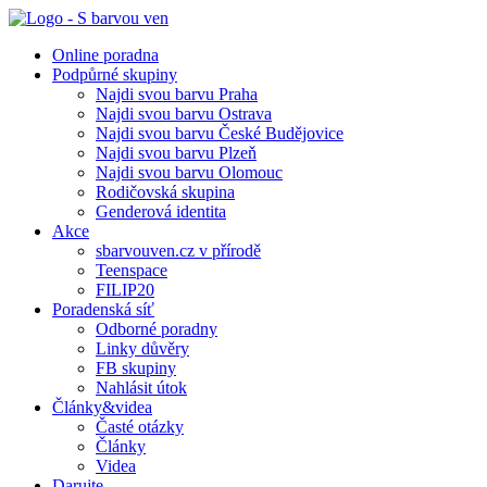
Online poradna
Podpůrné skupiny
Najdi svou barvu Praha
Najdi svou barvu Ostrava
Najdi svou barvu České Budějovice
Najdi svou barvu Plzeň
Najdi svou barvu Olomouc
Rodičovská skupina
Genderová identita
Akce
sbarvouven.cz v přírodě
Teenspace
FILIP20
Poradenská síť
Odborné poradny
Linky důvěry
FB skupiny
Nahlásit útok
Články&videa
Časté otázky
Články
Videa
Darujte