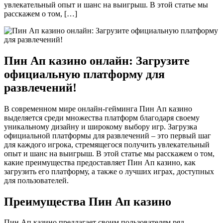
увлекательный опыт и шанс на выигрыш. В этой статье мы
расскажем о том, […]
Пин Ап казино онлайн: Загрузите
официальную платформу для
развлечений!
В современном мире онлайн-гейминга Пин Ап казино
выделяется среди множества платформ благодаря своему
уникальному дизайну и широкому выбору игр. Загрузка
официальной платформы для развлечений – это первый шаг
для каждого игрока, стремящегося получить увлекательный
опыт и шанс на выигрыш. В этой статье мы расскажем о том,
какие преимущества предоставляет Пин Ап казино, как
загрузить его платформу, а также о лучших играх, доступных
для пользователей.
Преимущества Пин Ап казино
Пин Ап казино предлагает своим пользователям ряд