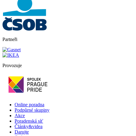
Partneři
Provozuje
Online poradna
Podpůrné skupiny
Akce
Poradenská síť
Články&videa
Darujte