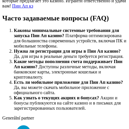
которые предлагает это казино. Играйти ответственно и удачи
вам!
Пин Ап кз
Часто задаваемые вопросы (FAQ)
Каковы минимальные системные требования для
запуска Пин Ап казино?
Платформа оптимизирована
для большинства современных устройств, включая ПК и
мобильные телефоны.
Нужна ли регистрация для игры в Пин Ап казино?
Да, для игры в реальные деньги требуется регистрация.
Какие методы пополнения счета поддерживает Пин
Ап казино?
Доступны различные методы, включая
банковские карты, электронные кошельки и
криптовалюту.
Есть ли мобильное приложение для Пин Ап казино?
Да, вы можете скачать мобильное приложение с
официального сайта.
Как узнать о текущих акциях и бонусах?
Акции и
бонусы публикуются на сайте казино и в письмах для
зарегистрированных пользователей.
Generální partner