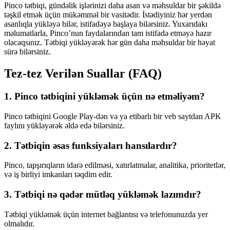
Pinco tətbiqi, gündəlik işlərinizi daha asan və məhsuldar bir şəkildə
təşkil etmək üçün mükəmməl bir vasitədir. İstədiyiniz hər yerdən
asanlıqla yükləyə bilər, istifadəyə başlaya bilərsiniz. Yuxarıdakı
məlumatlarla, Pinco’nun faydalarından tam istifadə etməyə hazır
olacaqsınız. Tətbiqi yükləyərək hər gün daha məhsuldar bir həyat
sürə bilərsiniz.
Tez-tez Verilən Suallar (FAQ)
1. Pinco tətbiqini yükləmək üçün nə etməliyəm?
Pinco tətbiqini Google Play-dən və ya etibarlı bir veb saytdan APK
faylını yükləyərək əldə edə bilərsiniz.
2. Tətbiqin əsas funksiyaları hansılardır?
Pinco, tapşırıqların idarə edilməsi, xatırlatmalar, analitika, prioritetlər,
və iş birliyi imkanları təqdim edir.
3. Tətbiqi nə qədər mütləq yükləmək lazımdır?
Tətbiqi yükləmək üçün internet bağlantısı və telefonunuzda yer
olmalıdır.