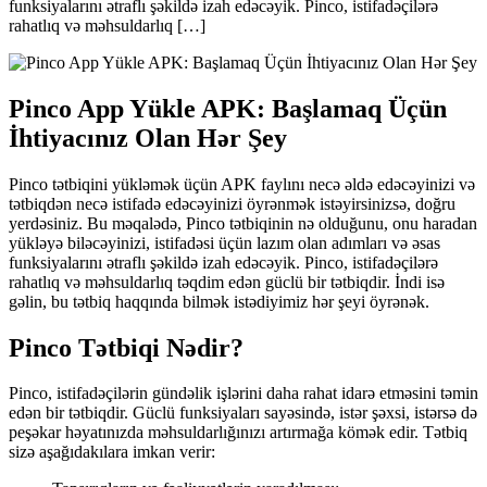
funksiyalarını ətraflı şəkildə izah edəcəyik. Pinco, istifadəçilərə
rahatlıq və məhsuldarlıq […]
Pinco App Yükle APK: Başlamaq Üçün
İhtiyacınız Olan Hər Şey
Pinco tətbiqini yükləmək üçün APK faylını necə əldə edəcəyinizi və
tətbiqdən necə istifadə edəcəyinizi öyrənmək istəyirsinizsə, doğru
yerdəsiniz. Bu məqalədə, Pinco tətbiqinin nə olduğunu, onu haradan
yükləyə biləcəyinizi, istifadəsi üçün lazım olan adımları və əsas
funksiyalarını ətraflı şəkildə izah edəcəyik. Pinco, istifadəçilərə
rahatlıq və məhsuldarlıq təqdim edən güclü bir tətbiqdir. İndi isə
gəlin, bu tətbiq haqqında bilmək istədiyimiz hər şeyi öyrənək.
Pinco Tətbiqi Nədir?
Pinco, istifadəçilərin gündəlik işlərini daha rahat idarə etməsini təmin
edən bir tətbiqdir. Güclü funksiyaları sayəsində, istər şəxsi, istərsə də
peşəkar həyatınızda məhsuldarlığınızı artırmağa kömək edir. Tətbiq
sizə aşağıdakılara imkan verir: