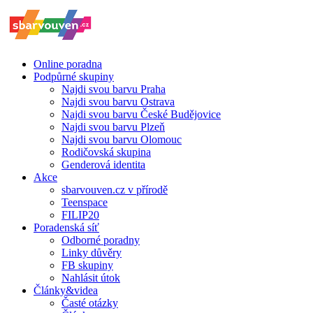
Online poradna
Podpůrné skupiny
Najdi svou barvu Praha
Najdi svou barvu Ostrava
Najdi svou barvu České Budějovice
Najdi svou barvu Plzeň
Najdi svou barvu Olomouc
Rodičovská skupina
Genderová identita
Akce
sbarvouven.cz v přírodě
Teenspace
FILIP20
Poradenská síť
Odborné poradny
Linky důvěry
FB skupiny
Nahlásit útok
Články&videa
Časté otázky