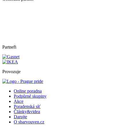
Partneři
Provozuje
Online poradna
Podpůrné skupiny
Akce
Poradenská síť
Články&videa
Darujte
O sbarvouven.cz