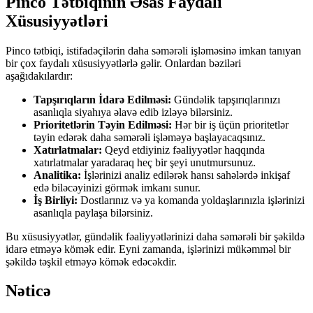
Pinco Tətbiqinin Əsas Faydalı
Xüsusiyyətləri
Pinco tətbiqi, istifadəçilərin daha səmərəli işləməsinə imkan tanıyan
bir çox faydalı xüsusiyyətlərlə gəlir. Onlardan bəziləri
aşağıdakılardır:
Tapşırıqların İdarə Edilməsi:
Gündəlik tapşırıqlarınızı
asanlıqla siyahıya əlavə edib izləyə bilərsiniz.
Prioritetlərin Təyin Edilməsi:
Hər bir iş üçün prioritetlər
təyin edərək daha səmərəli işləməyə başlayacaqsınız.
Xatırlatmalar:
Qeyd etdiyiniz fəaliyyətlər haqqında
xatırlatmalar yaradaraq heç bir şeyi unutmursunuz.
Analitika:
İşlərinizi analiz edilərək hansı sahələrdə inkişaf
edə biləcəyinizi görmək imkanı sunur.
İş Birliyi:
Dostlarınız və ya komanda yoldaşlarınızla işlərinizi
asanlıqla paylaşa bilərsiniz.
Bu xüsusiyyətlər, gündəlik fəaliyyətlərinizi daha səmərəli bir şəkildə
idarə etməyə kömək edir. Eyni zamanda, işlərinizi mükəmməl bir
şəkildə təşkil etməyə kömək edəcəkdir.
Nəticə