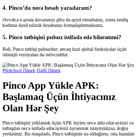
4. Pinco’da necə hesab yaradaram?
Əvvəlcə e-posta ünvanınızı şifrə ilə qeyd etməlisiniz, sonra təsdiq
kodunu daxil edərək hesabınızı formalaşdırmalısınız.
5. Pinco tətbiqini pulsuz istifadə edə bilərəmmi?
Bəli, Pinco tətbiqi pulsuzdur; ancaq bəzi qlobal funksiyalar üçün
ödənişli versiyaları da mövcuddur.
Předchozí článek
Další článek
Pinco App Yükle APK:
Başlamaq Üçün İhtiyacınız
Olan Hər Şey
Pinco tətbiqini yükləmək üçün APK faylını necə əldə edəcəyinizi və
tətbiqdən necə istifadə edəcəyinizi öyrənmək istəyirsinizsə, doğru
yerdəsiniz. Bu məqalədə, Pinco tətbiqinin nə olduğunu, onu haradan