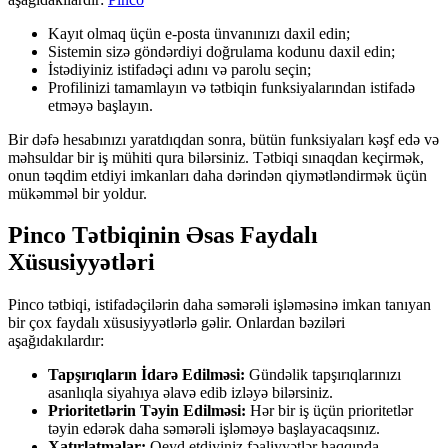
Kayıt olmaq üçün e-posta ünvanınızı daxil edin;
Sistemin sizə göndərdiyi doğrulama kodunu daxil edin;
İstədiyiniz istifadəçi adını və parolu seçin;
Profilinizi tamamlayın və tətbiqin funksiyalarından istifadə
etməyə başlayın.
Bir dəfə hesabınızı yaratdıqdan sonra, bütün funksiyaları kəşf edə və
məhsuldar bir iş mühiti qura bilərsiniz. Tətbiqi sınaqdan keçirmək,
onun təqdim etdiyi imkanları daha dərindən qiymətləndirmək üçün
mükəmməl bir yoldur.
Pinco Tətbiqinin Əsas Faydalı
Xüsusiyyətləri
Pinco tətbiqi, istifadəçilərin daha səmərəli işləməsinə imkan tanıyan
bir çox faydalı xüsusiyyətlərlə gəlir. Onlardan bəziləri
aşağıdakılardır:
Tapşırıqların İdarə Edilməsi:
Gündəlik tapşırıqlarınızı
asanlıqla siyahıya əlavə edib izləyə bilərsiniz.
Prioritetlərin Təyin Edilməsi:
Hər bir iş üçün prioritetlər
təyin edərək daha səmərəli işləməyə başlayacaqsınız.
Xatırlatmalar:
Qeyd etdiyiniz fəaliyyətlər haqqında