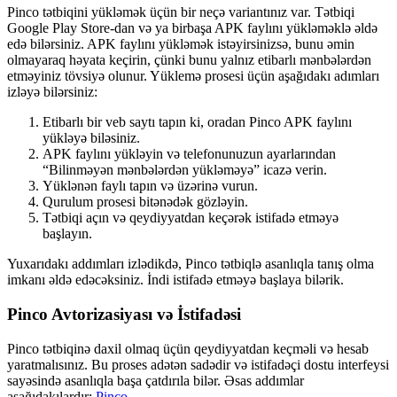
Pinco tətbiqini yükləmək üçün bir neçə variantınız var. Tətbiqi
Google Play Store-dan və ya birbaşa APK faylını yükləməklə əldə
edə bilərsiniz. APK faylını yükləmək istəyirsinizsə, bunu əmin
olmayaraq həyata keçirin, çünki bunu yalnız etibarlı mənbələrdən
etməyiniz tövsiyə olunur. Yüklemə prosesi üçün aşağıdakı adımları
izləyə bilərsiniz:
Etibarlı bir veb saytı tapın ki, oradan Pinco APK faylını
yükləyə biləsiniz.
APK faylını yükləyin və telefonunuzun ayarlarından
“Bilinməyən mənbələrdən yükləməyə” icazə verin.
Yüklənən faylı tapın və üzərinə vurun.
Qurulum prosesi bitənədək gözləyin.
Tətbiqi açın və qeydiyyatdan keçərək istifadə etməyə
başlayın.
Yuxarıdakı addımları izlədikdə, Pinco tətbiqlə asanlıqla tanış olma
imkanı əldə edəcəksiniz. İndi istifadə etməyə başlaya bilərik.
Pinco Avtorizasiyası və İstifadəsi
Pinco tətbiqinə daxil olmaq üçün qeydiyyatdan keçməli və hesab
yaratmalısınız. Bu proses adətən sadədir və istifadəçi dostu interfeysi
sayəsində asanlıqla başa çatdırıla bilər. Əsas addımlar
aşağıdakılardır:
Pinco