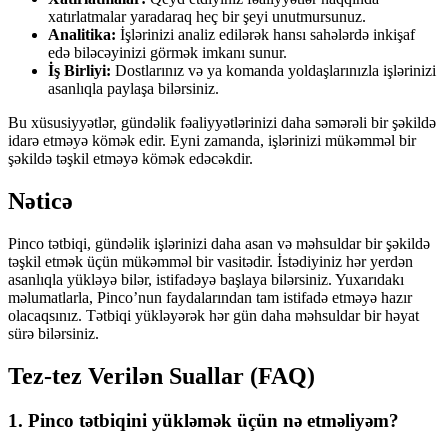
xatırlatmalar yaradaraq heç bir şeyi unutmursunuz.
Analitika:
İşlərinizi analiz edilərək hansı sahələrdə inkişaf
edə biləcəyinizi görmək imkanı sunur.
İş Birliyi:
Dostlarınız və ya komanda yoldaşlarınızla işlərinizi
asanlıqla paylaşa bilərsiniz.
Bu xüsusiyyətlər, gündəlik fəaliyyətlərinizi daha səmərəli bir şəkildə
idarə etməyə kömək edir. Eyni zamanda, işlərinizi mükəmməl bir
şəkildə təşkil etməyə kömək edəcəkdir.
Nəticə
Pinco tətbiqi, gündəlik işlərinizi daha asan və məhsuldar bir şəkildə
təşkil etmək üçün mükəmməl bir vasitədir. İstədiyiniz hər yerdən
asanlıqla yükləyə bilər, istifadəyə başlaya bilərsiniz. Yuxarıdakı
məlumatlarla, Pinco’nun faydalarından tam istifadə etməyə hazır
olacaqsınız. Tətbiqi yükləyərək hər gün daha məhsuldar bir həyat
sürə bilərsiniz.
Tez-tez Verilən Suallar (FAQ)
1. Pinco tətbiqini yükləmək üçün nə etməliyəm?