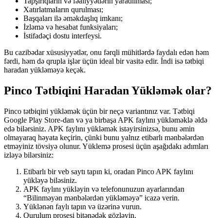
Tapşırıqların və fəaliyyətlərin yaradılması;
Xatırlatmaların qurulması;
Başqaları ilə əməkdaşlıq imkanı;
İzləmə və hesabat funksiyaları;
İstifadəçi dostu interfeysi.
Bu cazibədar xüsusiyyətlər, onu fərqli mühitlərdə faydalı edən həm
fərdi, həm də qrupla işlər üçün ideal bir vasitə edir. İndi isə tətbiqi
haradan yükləməyə keçək.
Pinco Tətbiqini Haradan Yükləmək olar?
Pinco tətbiqini yükləmək üçün bir neçə variantınız var. Tətbiqi
Google Play Store-dan və ya birbaşa APK faylını yükləməklə əldə
edə bilərsiniz. APK faylını yükləmək istəyirsinizsə, bunu əmin
olmayaraq həyata keçirin, çünki bunu yalnız etibarlı mənbələrdən
etməyiniz tövsiyə olunur. Yüklemə prosesi üçün aşağıdakı adımları
izləyə bilərsiniz:
Etibarlı bir veb saytı tapın ki, oradan Pinco APK faylını
yükləyə biləsiniz.
APK faylını yükləyin və telefonunuzun ayarlarından
“Bilinməyən mənbələrdən yükləməyə” icazə verin.
Yüklənən faylı tapın və üzərinə vurun.
Qurulum prosesi bitənədək gözləyin.