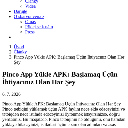
Články
Videa
Darujte
O sbarvouven.cz
O nás
Přidej se k nám
Press
Úvod
Články
Pinco App Yükle APK: Başlamaq Üçün İhtiyacınız Olan Hər
Şey
Pinco App Yükle APK: Başlamaq Üçün
İhtiyacınız Olan Hər Şey
6. 7. 2026
Pinco App Yükle APK: Başlamaq Üçün İhtiyacınız Olan Hər Şey
Pinco tətbiqini yükləmək üçün APK faylını necə əldə edəcəyinizi və
tətbiqdən necə istifadə edəcəyinizi öyrənmək istəyirsinizsə, doğru
yerdəsiniz. Bu məqalədə, Pinco tətbiqinin nə olduğunu, onu haradan
yükləyə biləcəyinizi, istifadəsi üçün lazım olan adımları və əsas