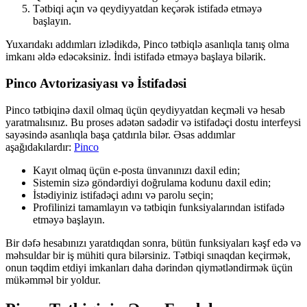
Tətbiqi açın və qeydiyyatdan keçərək istifadə etməyə
başlayın.
Yuxarıdakı addımları izlədikdə, Pinco tətbiqlə asanlıqla tanış olma
imkanı əldə edəcəksiniz. İndi istifadə etməyə başlaya bilərik.
Pinco Avtorizasiyası və İstifadəsi
Pinco tətbiqinə daxil olmaq üçün qeydiyyatdan keçməli və hesab
yaratmalısınız. Bu proses adətən sadədir və istifadəçi dostu interfeysi
sayəsində asanlıqla başa çatdırıla bilər. Əsas addımlar
aşağıdakılardır:
Pinco
Kayıt olmaq üçün e-posta ünvanınızı daxil edin;
Sistemin sizə göndərdiyi doğrulama kodunu daxil edin;
İstədiyiniz istifadəçi adını və parolu seçin;
Profilinizi tamamlayın və tətbiqin funksiyalarından istifadə
etməyə başlayın.
Bir dəfə hesabınızı yaratdıqdan sonra, bütün funksiyaları kəşf edə və
məhsuldar bir iş mühiti qura bilərsiniz. Tətbiqi sınaqdan keçirmək,
onun təqdim etdiyi imkanları daha dərindən qiymətləndirmək üçün
mükəmməl bir yoldur.