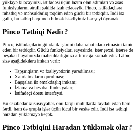
yükləyə biləcəyinizi, istifadəsi üçün lazım olan adımları və əsas
funksiyalarını ətraflı şəkildə izah edəcəyik. Pinco, istifadəçilərə
rahatlıq və məhsuldarlıq təqdim edən güclü bir tətbiqdir. İndi isə
gəlin, bu tətbiq haqqında bilmək istədiyimiz hər şeyi öyrənək.
Pinco Tətbiqi Nədir?
Pinco, istifadəçilərin gündəlik işlərini daha rahat idarə etməsini təmin
edən bir tətbiqdir. Güclü funksiyaları sayəsində, istər şəxsi, istərsə də
peşəkar həyatınızda məhsuldarlığınızı artırmağa kömək edir. Tətbiq
sizə aşağıdakılara imkan verir:
Tapşırıqların və fəaliyyətlərin yaradılması;
Xatırlatmaların qurulması;
Başqaları ilə əməkdaşlıq imkanı;
İzləmə və hesabat funksiyaları;
İstifadəçi dostu interfeysi.
Bu cazibədar xüsusiyyətlər, onu fərqli mühitlərdə faydalı edən həm
fərdi, həm də qrupla işlər üçün ideal bir vasitə edir. İndi isə tətbiqi
haradan yükləməyə keçək.
Pinco Tətbiqini Haradan Yükləmək olar?