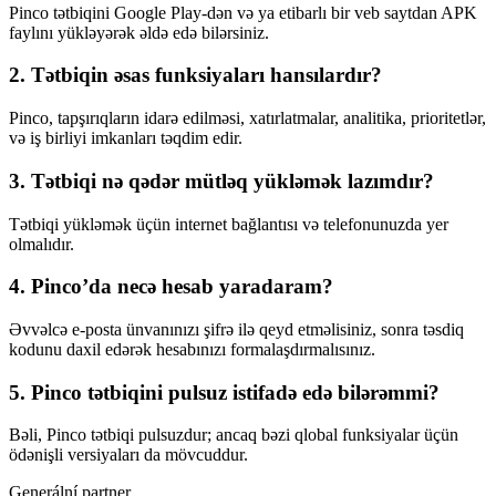
Pinco tətbiqini Google Play-dən və ya etibarlı bir veb saytdan APK
faylını yükləyərək əldə edə bilərsiniz.
2. Tətbiqin əsas funksiyaları hansılardır?
Pinco, tapşırıqların idarə edilməsi, xatırlatmalar, analitika, prioritetlər,
və iş birliyi imkanları təqdim edir.
3. Tətbiqi nə qədər mütləq yükləmək lazımdır?
Tətbiqi yükləmək üçün internet bağlantısı və telefonunuzda yer
olmalıdır.
4. Pinco’da necə hesab yaradaram?
Əvvəlcə e-posta ünvanınızı şifrə ilə qeyd etməlisiniz, sonra təsdiq
kodunu daxil edərək hesabınızı formalaşdırmalısınız.
5. Pinco tətbiqini pulsuz istifadə edə bilərəmmi?
Bəli, Pinco tətbiqi pulsuzdur; ancaq bəzi qlobal funksiyalar üçün
ödənişli versiyaları da mövcuddur.
Generální partner