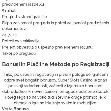
predvidenem razdelku.
5 minut
Pregled s strani igralnice
Ekipa za varnost pregleda in potrdi veljavnost predloženih
dokumentov.
24-72 ur
Potrditev verifikacije
Prejem obvestila o uspešno preverjenem računu.
Takoj po pregledu
Bonusi in Plačilne Metode po Registraciji
Takoj po uspešni registraciji in prvem pologu se igralcem
odpre svet bogatih bonusov. Super Slots Casino je znan
po svoji radodarnosti, začenši z izjemnim bonusom
dobrodošlice, ki novim članom omogoča odličen začetek.
Poleg tega so na voljo tudi številne druge promocije, ki
ohranjajo igralno izkušnjo svežo in razburljivo.
Vrsta Bonusa