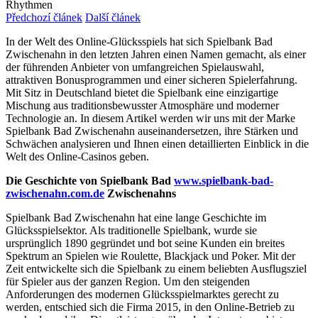
Předchozí článek
Další článek
In der Welt des Online-Glücksspiels hat sich Spielbank Bad
Zwischenahn in den letzten Jahren einen Namen gemacht, als einer
der führenden Anbieter von umfangreichen Spielauswahl,
attraktiven Bonusprogrammen und einer sicheren Spielerfahrung.
Mit Sitz in Deutschland bietet die Spielbank eine einzigartige
Mischung aus traditionsbewusster Atmosphäre und moderner
Technologie an. In diesem Artikel werden wir uns mit der Marke
Spielbank Bad Zwischenahn auseinandersetzen, ihre Stärken und
Schwächen analysieren und Ihnen einen detaillierten Einblick in die
Welt des Online-Casinos geben.
Die Geschichte von Spielbank Bad
www.spielbank-bad-
zwischenahn.com.de
Zwischenahns
Spielbank Bad Zwischenahn hat eine lange Geschichte im
Glücksspielsektor. Als traditionelle Spielbank, wurde sie
ursprünglich 1890 gegründet und bot seine Kunden ein breites
Spektrum an Spielen wie Roulette, Blackjack und Poker. Mit der
Zeit entwickelte sich die Spielbank zu einem beliebten Ausflugsziel
für Spieler aus der ganzen Region. Um den steigenden
Anforderungen des modernen Glücksspielmarktes gerecht zu
werden, entschied sich die Firma 2015, in den Online-Betrieb zu