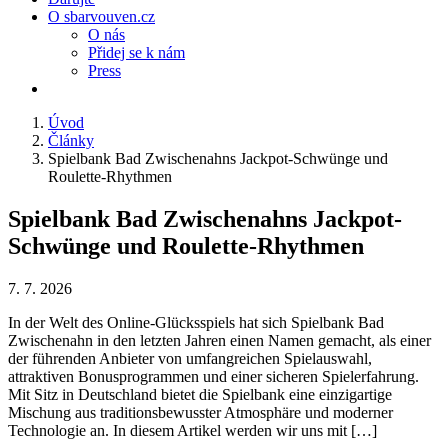
O sbarvouven.cz
O nás
Přidej se k nám
Press
Úvod
Články
Spielbank Bad Zwischenahns Jackpot-Schwünge und
Roulette-Rhythmen
Spielbank Bad Zwischenahns Jackpot-
Schwünge und Roulette-Rhythmen
7. 7. 2026
In der Welt des Online-Glücksspiels hat sich Spielbank Bad
Zwischenahn in den letzten Jahren einen Namen gemacht, als einer
der führenden Anbieter von umfangreichen Spielauswahl,
attraktiven Bonusprogrammen und einer sicheren Spielerfahrung.
Mit Sitz in Deutschland bietet die Spielbank eine einzigartige
Mischung aus traditionsbewusster Atmosphäre und moderner
Technologie an. In diesem Artikel werden wir uns mit […]