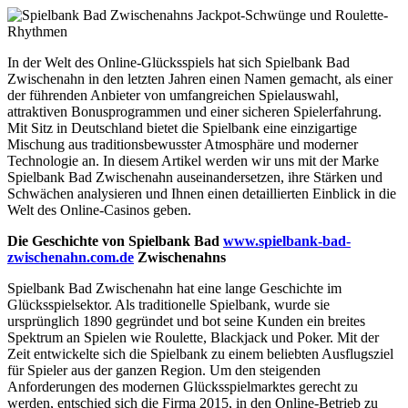
In der Welt des Online-Glücksspiels hat sich Spielbank Bad
Zwischenahn in den letzten Jahren einen Namen gemacht, als einer
der führenden Anbieter von umfangreichen Spielauswahl,
attraktiven Bonusprogrammen und einer sicheren Spielerfahrung.
Mit Sitz in Deutschland bietet die Spielbank eine einzigartige
Mischung aus traditionsbewusster Atmosphäre und moderner
Technologie an. In diesem Artikel werden wir uns mit der Marke
Spielbank Bad Zwischenahn auseinandersetzen, ihre Stärken und
Schwächen analysieren und Ihnen einen detaillierten Einblick in die
Welt des Online-Casinos geben.
Die Geschichte von Spielbank Bad
www.spielbank-bad-
zwischenahn.com.de
Zwischenahns
Spielbank Bad Zwischenahn hat eine lange Geschichte im
Glücksspielsektor. Als traditionelle Spielbank, wurde sie
ursprünglich 1890 gegründet und bot seine Kunden ein breites
Spektrum an Spielen wie Roulette, Blackjack und Poker. Mit der
Zeit entwickelte sich die Spielbank zu einem beliebten Ausflugsziel
für Spieler aus der ganzen Region. Um den steigenden
Anforderungen des modernen Glücksspielmarktes gerecht zu
werden, entschied sich die Firma 2015, in den Online-Betrieb zu