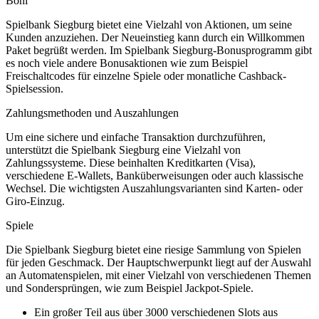
Boni
Spielbank Siegburg bietet eine Vielzahl von Aktionen, um seine
Kunden anzuziehen. Der Neueinstieg kann durch ein Willkommen
Paket begrüßt werden. Im Spielbank Siegburg-Bonusprogramm gibt
es noch viele andere Bonusaktionen wie zum Beispiel
Freischaltcodes für einzelne Spiele oder monatliche Cashback-
Spielsession.
Zahlungsmethoden und Auszahlungen
Um eine sichere und einfache Transaktion durchzuführen,
unterstützt die Spielbank Siegburg eine Vielzahl von
Zahlungssysteme. Diese beinhalten Kreditkarten (Visa),
verschiedene E-Wallets, Banküberweisungen oder auch klassische
Wechsel. Die wichtigsten Auszahlungsvarianten sind Karten- oder
Giro-Einzug.
Spiele
Die Spielbank Siegburg bietet eine riesige Sammlung von Spielen
für jeden Geschmack. Der Hauptschwerpunkt liegt auf der Auswahl
an Automatenspielen, mit einer Vielzahl von verschiedenen Themen
und Sondersprüngen, wie zum Beispiel Jackpot-Spiele.
Ein großer Teil aus über 3000 verschiedenen Slots aus