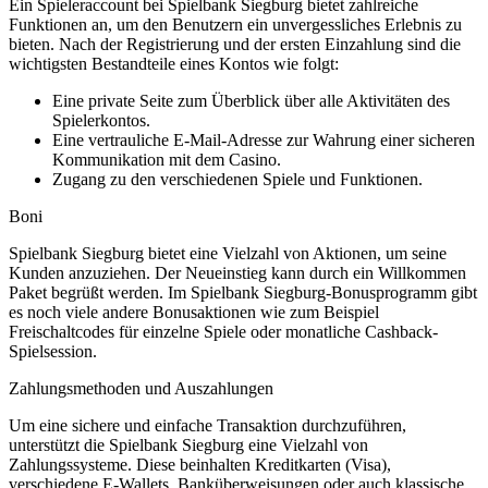
Ein Spieleraccount bei Spielbank Siegburg bietet zahlreiche
Funktionen an, um den Benutzern ein unvergessliches Erlebnis zu
bieten. Nach der Registrierung und der ersten Einzahlung sind die
wichtigsten Bestandteile eines Kontos wie folgt:
Eine private Seite zum Überblick über alle Aktivitäten des
Spielerkontos.
Eine vertrauliche E-Mail-Adresse zur Wahrung einer sicheren
Kommunikation mit dem Casino.
Zugang zu den verschiedenen Spiele und Funktionen.
Boni
Spielbank Siegburg bietet eine Vielzahl von Aktionen, um seine
Kunden anzuziehen. Der Neueinstieg kann durch ein Willkommen
Paket begrüßt werden. Im Spielbank Siegburg-Bonusprogramm gibt
es noch viele andere Bonusaktionen wie zum Beispiel
Freischaltcodes für einzelne Spiele oder monatliche Cashback-
Spielsession.
Zahlungsmethoden und Auszahlungen
Um eine sichere und einfache Transaktion durchzuführen,
unterstützt die Spielbank Siegburg eine Vielzahl von
Zahlungssysteme. Diese beinhalten Kreditkarten (Visa),
verschiedene E-Wallets, Banküberweisungen oder auch klassische