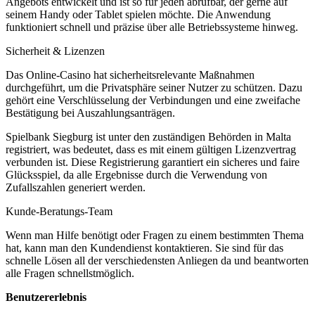
Angebots entwickelt und ist so für jeden abrufbar, der gerne auf
seinem Handy oder Tablet spielen möchte. Die Anwendung
funktioniert schnell und präzise über alle Betriebssysteme hinweg.
Sicherheit & Lizenzen
Das Online-Casino hat sicherheitsrelevante Maßnahmen
durchgeführt, um die Privatsphäre seiner Nutzer zu schützen. Dazu
gehört eine Verschlüsselung der Verbindungen und eine zweifache
Bestätigung bei Auszahlungsanträgen.
Spielbank Siegburg ist unter den zuständigen Behörden in Malta
registriert, was bedeutet, dass es mit einem gültigen Lizenzvertrag
verbunden ist. Diese Registrierung garantiert ein sicheres und faire
Glücksspiel, da alle Ergebnisse durch die Verwendung von
Zufallszahlen generiert werden.
Kunde-Beratungs-Team
Wenn man Hilfe benötigt oder Fragen zu einem bestimmten Thema
hat, kann man den Kundendienst kontaktieren. Sie sind für das
schnelle Lösen all der verschiedensten Anliegen da und beantworten
alle Fragen schnellstmöglich.
Benutzererlebnis