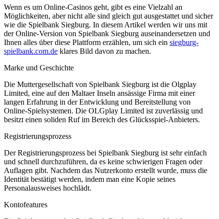
Wenn es um Online-Casinos geht, gibt es eine Vielzahl an
Möglichkeiten, aber nicht alle sind gleich gut ausgestattet und sicher
wie die Spielbank Siegburg. In diesem Artikel werden wir uns mit
der Online-Version von Spielbank Siegburg auseinandersetzen und
Ihnen alles über diese Plattform erzählen, um sich ein
siegburg-
spielbank.com.de
klares Bild davon zu machen.
Marke und Geschichte
Die Muttergesellschaft von Spielbank Siegburg ist die Olgplay
Limited, eine auf den Maltaer Inseln ansässige Firma mit einer
langen Erfahrung in der Entwicklung und Bereitstellung von
Online-Spielsystemen. Die OLGplay Limited ist zuverlässig und
besitzt einen soliden Ruf im Bereich des Glücksspiel-Anbieters.
Registrierungsprozess
Der Registrierungsprozess bei Spielbank Siegburg ist sehr einfach
und schnell durchzuführen, da es keine schwierigen Fragen oder
Auflagen gibt. Nachdem das Nutzerkonto erstellt wurde, muss die
Identität bestätigt werden, indem man eine Kopie seines
Personalausweises hochlädt.
Kontofeatures