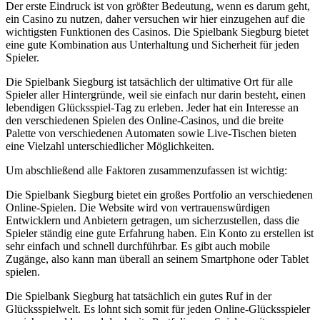
Der erste Eindruck ist von größter Bedeutung, wenn es darum geht,
ein Casino zu nutzen, daher versuchen wir hier einzugehen auf die
wichtigsten Funktionen des Casinos. Die Spielbank Siegburg bietet
eine gute Kombination aus Unterhaltung und Sicherheit für jeden
Spieler.
Die Spielbank Siegburg ist tatsächlich der ultimative Ort für alle
Spieler aller Hintergründe, weil sie einfach nur darin besteht, einen
lebendigen Glücksspiel-Tag zu erleben. Jeder hat ein Interesse an
den verschiedenen Spielen des Online-Casinos, und die breite
Palette von verschiedenen Automaten sowie Live-Tischen bieten
eine Vielzahl unterschiedlicher Möglichkeiten.
Um abschließend alle Faktoren zusammenzufassen ist wichtig:
Die Spielbank Siegburg bietet ein großes Portfolio an verschiedenen
Online-Spielen. Die Website wird von vertrauenswürdigen
Entwicklern und Anbietern getragen, um sicherzustellen, dass die
Spieler ständig eine gute Erfahrung haben. Ein Konto zu erstellen ist
sehr einfach und schnell durchführbar. Es gibt auch mobile
Zugänge, also kann man überall an seinem Smartphone oder Tablet
spielen.
Die Spielbank Siegburg hat tatsächlich ein gutes Ruf in der
Glücksspielwelt. Es lohnt sich somit für jeden Online-Glücksspieler