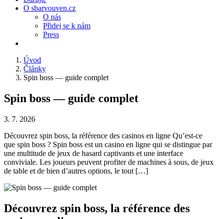
O sbarvouven.cz
O nás
Přidej se k nám
Press
Úvod
Články
Spin boss — guide complet
Spin boss — guide complet
3. 7. 2026
Découvrez spin boss, la référence des casinos en ligne Qu’est-ce
que spin boss ? Spin boss est un casino en ligne qui se distingue par
une multitude de jeux de hasard captivants et une interface
conviviale. Les joueurs peuvent profiter de machines à sous, de jeux
de table et de bien d’autres options, le tout […]
Découvrez spin boss, la référence des