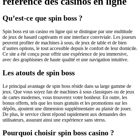
référence des casinos en ligne
Qu’est-ce que spin boss ?
Spin boss est un casino en ligne qui se distingue par une multitude
de jeux de hasard captivants et une interface conviviale. Les joueurs
peuvent profiter de machines à sous, de jeux de table et de bien
d’autres options, le tout accessible depuis le confort de leur domicile.
Ce site a été conçu pour offrir une expérience de jeu immersive,
avec des graphismes de haute qualité et une navigation intuitive.
Les atouts de spin boss
Le principal avantage de spin boss réside dans sa large gamme de
jeux. Que vous soyez fan de machines à sous classiques ou de jeux
de cartes modernes, vous trouverez votre bonheur. En outre, les
bonus offerts, tels que les tours gratuits et les promotions sur les
dépôts, ajoutent une dimension supplémentaire au plaisir de jouer.
De plus, le service client répond rapidement aux demandes des
utilisateurs, assurant ainsi une expérience sans stress.
Pourquoi choisir spin boss casino ?