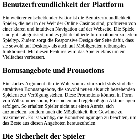
Benutzerfreundlichkeit der Plattform
Ein weiterer entscheidender Faktor ist die Benutzerfreundlichkeit.
Spieler, die neu in der Welt der Online-Casinos sind, profitieren von
einer klaren und intuitiven Navigation auf der Webseite. Die Spiele
sind gut kategorisiert, und es gibt detaillierte Informationen zu jedem
Spieltyp. Zudem sorgt die Responsive-Design der Seite dafür, dass
sie sowohl auf Desktop- als auch auf Mobilgeräten reibungslos
funktioniert. Mit diesen Features wird das Spielerlebnis um ein
Vielfaches verbessert.
Bonusangebote und Promotions
Ein starkes Argument für die Wahl von maxim zockt slots sind die
attraktiven Bonusangebote, die sowohl neuen als auch bestehenden
Spielern zur Verfügung stehen. Diese Promotions können in Form
von Willkommensboni, Freispielen und regelmäßigen Aktionstagen
erfolgen. So erhalten Spieler nicht nur einen Anreiz, sich
anzumelden, sondern auch die Möglichkeit, ihre Gewinne zu
maximieren. Es ist wichtig, die Bonusbedingungen zu beachten, um
das Beste aus diesen Angeboten herauszuholen.
Die Sicherheit der Spieler