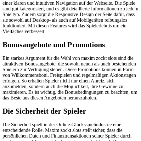
einer klaren und intuitiven Navigation auf der Webseite. Die Spiele
sind gut kategorisiert, und es gibt detaillierte Informationen zu jedem
Spieltyp. Zudem sorgt die Responsive-Design der Seite dafür, dass
sie sowohl auf Desktop- als auch auf Mobilgeräten reibungslos
funktioniert. Mit diesen Features wird das Spielerlebnis um ein
Vielfaches verbessert.
Bonusangebote und Promotions
Ein starkes Argument für die Wahl von maxim zockt slots sind die
attraktiven Bonusangebote, die sowohl neuen als auch bestehenden
Spielern zur Verfügung stehen. Diese Promotions können in Form
von Willkommensboni, Freispielen und regelmäßigen Aktionstagen
erfolgen. So erhalten Spieler nicht nur einen Anreiz, sich
anzumelden, sondern auch die Möglichkeit, ihre Gewinne zu
maximieren. Es ist wichtig, die Bonusbedingungen zu beachten, um
das Beste aus diesen Angeboten herauszuholen.
Die Sicherheit der Spieler
Die Sicherheit spielt in der Online-Glücksspielindustrie eine
entscheidende Rolle. Maxim zockt slots stellt sicher, dass die
persönlichen Daten und Finanztransaktionen seiner Spieler durch