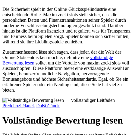
Die Sicherheit spielt in der Online-Glücksspielindustrie eine
entscheidende Rolle. Maxim zockt slots stellt sicher, dass die
persönlichen Daten und Finanztransaktionen seiner Spieler durch
moderne Verschlüsselungstechnologien geschützt sind. Darüber
hinaus ist die Plattform lizenziert und reguliert, was für Transparenz
und Fairness beim Spielen sorgt. Spieler können sich sicher fühlen,
während sie ihre Lieblingsspiele genießen.
Zusammenfassend lässt sich sagen, dass jeder, der die Welt der
Online-Slots entdecken möchte, definitiv eine
vollständige
Bewertung lesen
sollte, um die Vorteile von maxim zockt slots voll
auszuschöpfen. Diese Plattform bietet eine erstklassige Auswahl an
Spielen, benutzerfreundliche Navigation, hervorragende
Bonusangebote und höchste Sicherheitsstandards. Egal, ob Sie ein
erfahrener Spieler oder ein Neuling sind, diese Seite hat viel zu
bieten.
Předchozí článek
Další článek
Vollständige Bewertung lesen