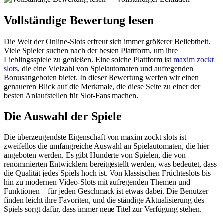
Vollständige Bewertung lesen
Die Welt der Online-Slots erfreut sich immer größerer Beliebtheit.
Viele Spieler suchen nach der besten Plattform, um ihre
Lieblingsspiele zu genießen. Eine solche Plattform ist
maxim zockt
slots
, die eine Vielzahl von Spielautomaten und aufregenden
Bonusangeboten bietet. In dieser Bewertung werfen wir einen
genaueren Blick auf die Merkmale, die diese Seite zu einer der
besten Anlaufstellen für Slot-Fans machen.
Die Auswahl der Spiele
Die überzeugendste Eigenschaft von maxim zockt slots ist
zweifellos die umfangreiche Auswahl an Spielautomaten, die hier
angeboten werden. Es gibt Hunderte von Spielen, die von
renommierten Entwicklern bereitgestellt werden, was bedeutet, dass
die Qualität jedes Spiels hoch ist. Von klassischen Früchteslots bis
hin zu modernen Video-Slots mit aufregenden Themen und
Funktionen – für jeden Geschmack ist etwas dabei. Die Benutzer
finden leicht ihre Favoriten, und die ständige Aktualisierung des
Spiels sorgt dafür, dass immer neue Titel zur Verfügung stehen.