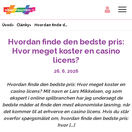
Úvod
Články
Hvordan finde den bedste pris: Hvor meget koster en casino licens?
Hvordan finde den bedste pris:
Hvor meget koster en casino
licens?
26. 6. 2026
Hvordan finde den bedste pris: Hvor meget koster en
casino licens? Mit navn er Lars Mikkelsen, og som
ekspert i online spilbranchen har jeg undersøgt de
bedste måder at finde den mest økonomiske løsning, når
det kommer til at erhverve en casino licens. Hvis du står
overfor spørgsmålet om, hvordan finde den bedste pris:
hvor […]