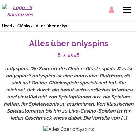
Úvod
Články
Alles über onlyspins
Alles über onlyspins
6. 7. 2026
onlyspins: Die Zukunft des Online-Glücksspiels Was ist
onlyspins? onlyspins ist eine innovative Plattform, die
sich auf Online-Glücksspiele spezialisiert hat. Sie
zeichnet sich durch ein benutzerfreundliches Interface
und eine Vielzahl von Spieloptionen aus, die Spielern
helfen, ihr Spielerlebnis zu maximieren. Von klassischen
Spielautomaten bis hin zu Live-Casino-Spielen ist für
jeden Geschmack etwas dabei. Die Vorteile von […]