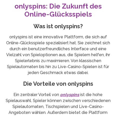
onlyspins: Die Zukunft des
Online-Glücksspiels
Was ist onlyspins?
onlyspins ist eine innovative Plattform, die sich auf
Online-Glücksspiele spezialisiert hat. Sie zeichnet sich
durch ein benutzerfreundliches Interface und eine
Vielzahl von Spieloptionen aus, die Spielern helfen, ihr
Spielerlebnis zu maximieren. Von klassischen
Spielautomaten bis hin zu Live-Casino-Spielen ist für
jeden Geschmack etwas dabei.
Die Vorteile von onlyspins
Ein zentraler Vorteil von
onlyspins
ist die hohe
Spielauswahl. Spieler können zwischen verschiedenen
Spielautomaten, Tischspielen und Live-Casino-
Angeboten wählen. Außerdem bietet die Plattform