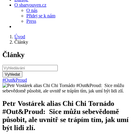
O sbarvouven.cz
O nás
Přidej se k nám
Press
Úvod
Články
Články
Vyhledat
#Out&Proud
Petr Vostárek alias Chi Chi Tornádo
#Out&Proud: Sice můžu sebevědomě
působit, ale uvnitř se trápím tím, jak umí
být lidi zlí.