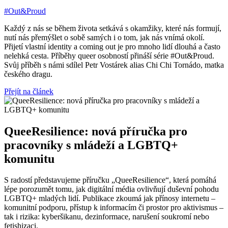
#Out&Proud
Každý z nás se během života setkává s okamžiky, které nás formují,
nutí nás přemýšlet o sobě samých i o tom, jak nás vnímá okolí.
Přijetí vlastní identity a coming out je pro mnoho lidí dlouhá a často
nelehká cesta. Příběhy queer osobností přináší série #Out&Proud.
Svůj příběh s námi sdílel Petr Vostárek alias Chi Chi Tornádo, matka
českého dragu.
Přejít na článek
QueeResilience: nová příručka pro
pracovníky s mládeží a LGBTQ+
komunitu
S radostí představujeme příručku „QueeResilience“, která pomáhá
lépe porozumět tomu, jak digitální média ovlivňují duševní pohodu
LGBTQ+ mladých lidí. Publikace zkoumá jak přínosy internetu –
komunitní podporu, přístup k informacím či prostor pro aktivismus –
tak i rizika: kyberšikanu, dezinformace, narušení soukromí nebo
fetishizaci.