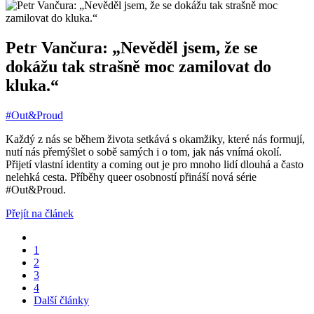
Petr Vančura: „Nevěděl jsem, že se
dokážu tak strašně moc zamilovat do
kluka.“
#Out&Proud
Každý z nás se během života setkává s okamžiky, které nás formují,
nutí nás přemýšlet o sobě samých i o tom, jak nás vnímá okolí.
Přijetí vlastní identity a coming out je pro mnoho lidí dlouhá a často
nelehká cesta. Příběhy queer osobností přináší nová série
#Out&Proud.
Přejít na článek
1
2
3
4
Další články