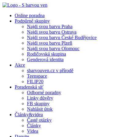
Online poradna
Podpůrné skupiny
Najdi svou barvu Praha
Najdi svou barvu Ostrava
Najdi svou barvu České Budějovice
Najdi svou barvu Plzeň
Najdi svou barvu Olomouc
Rodičovská skupina
Genderová identita
Akce
sbarvouven.cz v přírodě
Teenspace
FILIP20
Poradenská síť
Odborné poradny
Linky důvěry
FB skupiny
Nahlásit útok
Články&videa
Časté otázky
Články
Videa
Darujte