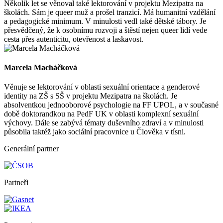
Několik let se věnoval také lektorování v projektu Mezipatra na
školách. Sám je queer muž a prošel tranzicí. Má humanitní vzdělání
a pedagogické minimum. V minulosti vedl také dětské tábory. Je
přesvědčený, že k osobnímu rozvoji a štěstí nejen queer lidí vede
cesta přes autenticitu, otevřenost a laskavost.
Marcela Macháčková
Věnuje se lektorování v oblasti sexuální orientace a genderové
identity na ZŠ s SŠ v projektu Mezipatra na školách. Je
absolventkou jednooborové psychologie na FF UPOL, a v současné
době doktorandkou na PedF UK v oblasti komplexní sexuální
výchovy. Dále se zabývá tématy duševního zdraví a v minulosti
působila taktéž jako sociální pracovnice u Člověka v tísni.
Generální partner
Partneři