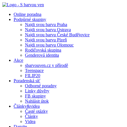
Online poradna
Podpůrné skupiny
Najdi svou barvu Praha
Najdi svou barvu Ostrava
Najdi svou barvu České Budějovice
Najdi svou barvu Plzeň
Najdi svou barvu Olomouc
Rodičovská skupina
Genderová identita
Akce
sbarvouven.cz v přírodě
Teenspace
FILIP20
Poradenská síť
Odborné poradny
Linky důvěry
FB skupiny
Nahlásit útok
Články&videa
Časté otázky
Články
Videa
Darujte