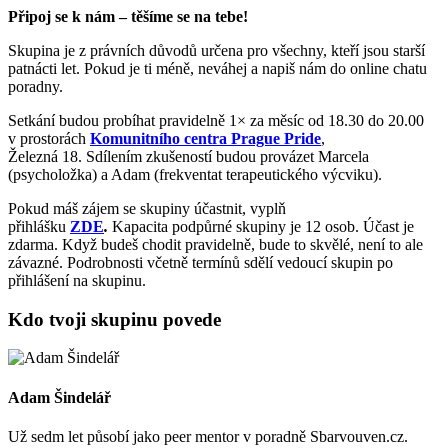
Připoj se k nám – těšíme se na tebe!
Skupina je z právních důvodů určena pro všechny, kteří jsou starší
patnácti let. Pokud je ti méně, neváhej a napiš nám do online chatu
poradny.
Setkání budou probíhat pravidelně 1× za měsíc od 18.30 do 20.00
v prostorách
Komunitního centra Prague Pride
,
Železná 18. Sdílením zkušeností budou provázet Marcela
(psycholožka) a Adam (frekventat terapeutického výcviku).
Pokud máš zájem se skupiny účastnit, vyplň
přihlášku
ZDE
.
Kapacita podpůrné skupiny je 12 osob. Účast je
zdarma. Když budeš chodit pravidelně, bude to skvělé, není to ale
závazné. Podrobnosti včetně termínů sdělí vedoucí skupin po
přihlášení na skupinu.
Kdo tvoji skupinu povede
Adam Šindelář
Už sedm let působí jako peer mentor v poradně Sbarvouven.cz.