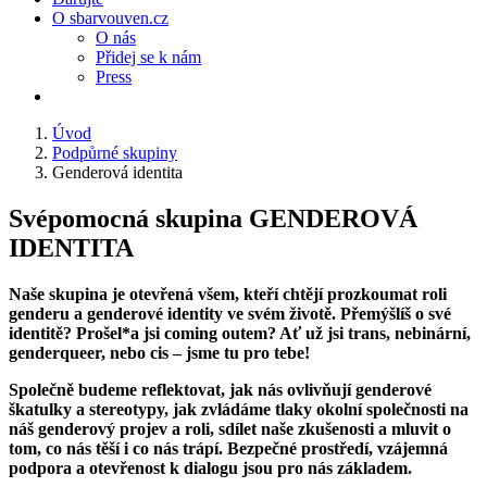
O sbarvouven.cz
O nás
Přidej se k nám
Press
Úvod
Podpůrné skupiny
Genderová identita
Svépomocná skupina GENDEROVÁ
IDENTITA
Naše skupina je otevřená všem, kteří chtějí prozkoumat roli
genderu a genderové identity ve svém životě. Přemýšlíš o své
identitě? Prošel*a jsi coming outem? Ať už jsi trans, nebinární,
genderqueer, nebo cis – jsme tu pro tebe!
Společně budeme reflektovat, jak nás ovlivňují genderové
škatulky a stereotypy, jak zvládáme tlaky okolní společnosti na
náš genderový projev a roli, sdílet naše zkušenosti a mluvit o
tom, co nás těší i co nás trápí. Bezpečné prostředí, vzájemná
podpora a otevřenost k dialogu jsou pro nás základem.