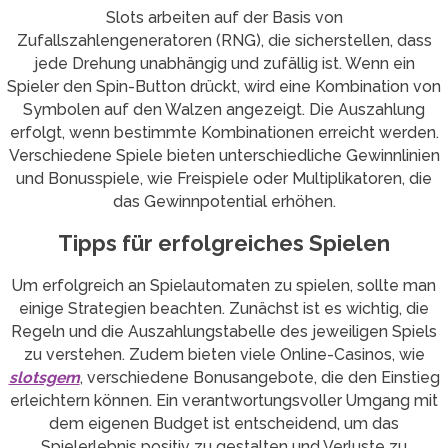
Slots arbeiten auf der Basis von
Zufallszahlengeneratoren (RNG), die sicherstellen, dass
jede Drehung unabhängig und zufällig ist. Wenn ein
Spieler den Spin-Button drückt, wird eine Kombination von
Symbolen auf den Walzen angezeigt. Die Auszahlung
erfolgt, wenn bestimmte Kombinationen erreicht werden.
Verschiedene Spiele bieten unterschiedliche Gewinnlinien
und Bonusspiele, wie Freispiele oder Multiplikatoren, die
das Gewinnpotential erhöhen.
Tipps für erfolgreiches Spielen
Um erfolgreich an Spielautomaten zu spielen, sollte man
einige Strategien beachten. Zunächst ist es wichtig, die
Regeln und die Auszahlungstabelle des jeweiligen Spiels
zu verstehen. Zudem bieten viele Online-Casinos, wie
slotsgem
, verschiedene Bonusangebote, die den Einstieg
erleichtern können. Ein verantwortungsvoller Umgang mit
dem eigenen Budget ist entscheidend, um das
Spielerlebnis positiv zu gestalten und Verluste zu