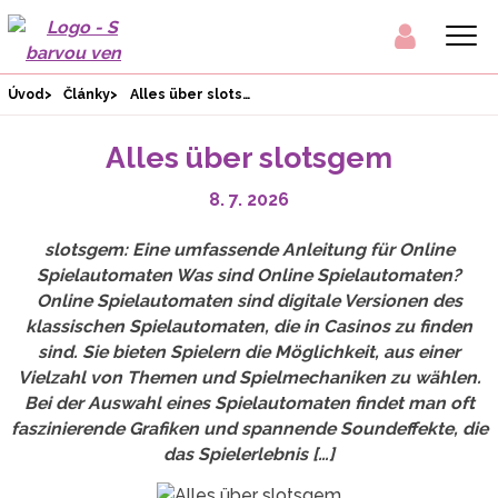
Úvod
Články
Alles über slotsgem
Alles über slotsgem
8. 7. 2026
slotsgem: Eine umfassende Anleitung für Online
Spielautomaten Was sind Online Spielautomaten?
Online Spielautomaten sind digitale Versionen des
klassischen Spielautomaten, die in Casinos zu finden
sind. Sie bieten Spielern die Möglichkeit, aus einer
Vielzahl von Themen und Spielmechaniken zu wählen.
Bei der Auswahl eines Spielautomaten findet man oft
faszinierende Grafiken und spannende Soundeffekte, die
das Spielerlebnis […]