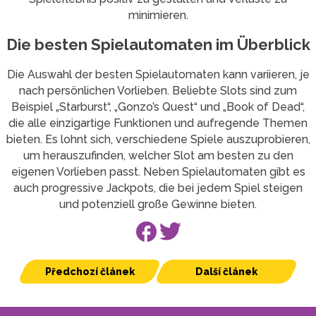
minimieren.
Die besten Spielautomaten im Überblick
Die Auswahl der besten Spielautomaten kann variieren, je
nach persönlichen Vorlieben. Beliebte Slots sind zum
Beispiel „Starburst“, „Gonzo’s Quest“ und „Book of Dead“,
die alle einzigartige Funktionen und aufregende Themen
bieten. Es lohnt sich, verschiedene Spiele auszuprobieren,
um herauszufinden, welcher Slot am besten zu den
eigenen Vorlieben passt. Neben Spielautomaten gibt es
auch progressive Jackpots, die bei jedem Spiel steigen
und potenziell große Gewinne bieten.
Předchozí článek
Další článek