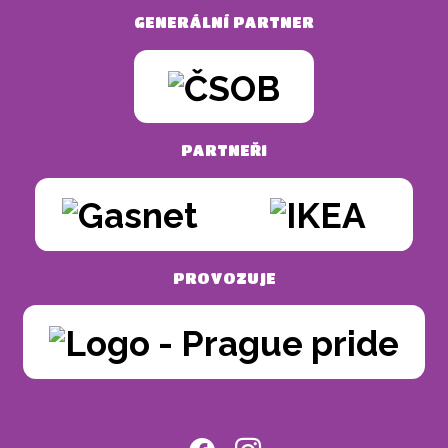
GENERÁLNÍ PARTNER
PARTNEŘI
PROVOZUJE