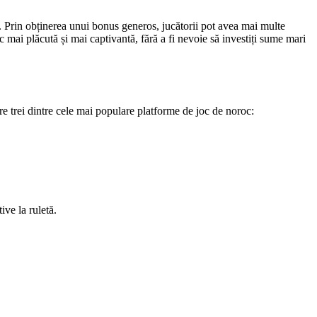
or. Prin obținerea unui bonus generos, jucătorii pot avea mai multe
c mai plăcută și mai captivantă, fără a fi nevoie să investiți sume mari
tre trei dintre cele mai populare platforme de joc de noroc:
ive la ruletă.