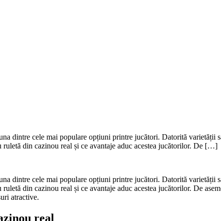
a dintre cele mai populare opțiuni printre jucători. Datorită varietății sal
u ruletă din cazinou real și ce avantaje aduc acestea jucătorilor. De […]
a dintre cele mai populare opțiuni printre jucători. Datorită varietății sal
 ruletă din cazinou real și ce avantaje aduc acestea jucătorilor.
De asemen
uri atractive.
azinou real