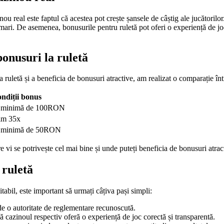
nou real este faptul că acestea pot crește șansele de câștig ale jucătoril
i mari. De asemenea, bonusurile pentru ruletă pot oferi o experiență de jo
onusuri la ruletă
a ruletă și a beneficia de bonusuri atractive, am realizat o comparație în
ndiții bonus
 minimă de 100RON
im 35x
 minimă de 50RON
 vi se potrivește cel mai bine și unde puteți beneficia de bonusuri atract
 ruletă
itabil, este important să urmați câțiva pași simpli:
 de o autoritate de reglementare recunoscută.
 că cazinoul respectiv oferă o experiență de joc corectă și transparentă.