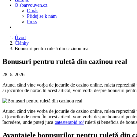
O sbarvouven.cz
O nás
Přidej se k nám
Press
Úvod
Články
Bonusuri pentru ruletă din cazinou real
Bonusuri pentru ruletă din cazinou real
28. 6. 2026
Atunci când vine vorba de jocurile de cazino online, ruleta reprezintă un
ai jocurilor de noroc.În acest articol, vom vorbi despre bonusuri pentr
Atunci când vine vorba de jocurile de cazino online, ruleta reprezintă un
ai jocurilor de noroc.În acest articol, vom vorbi despre bonusuri pentru
încredere, unde puteți juca
gatesterapid.ro/
ruletă și beneficia de bonus
Avantajele bonusurilor pentru ruletă din c