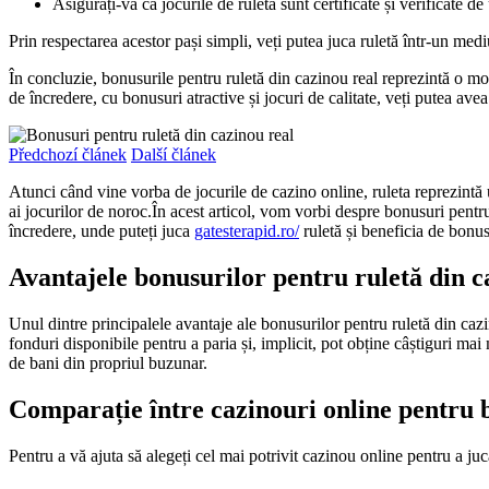
Asigurați-vă că jocurile de ruletă sunt certificate și verificate 
Prin respectarea acestor pași simpli, veți putea juca ruletă într-un mediu
În concluzie, bonusurile pentru ruletă din cazinou real reprezintă o mo
de încredere, cu bonusuri atractive și jocuri de calitate, veți putea av
Předchozí článek
Další článek
Atunci când vine vorba de jocurile de cazino online, ruleta reprezintă un
ai jocurilor de noroc.În acest articol, vom vorbi despre bonusuri pentru
încredere, unde puteți juca
gatesterapid.ro/
ruletă și beneficia de bonus
Avantajele bonusurilor pentru ruletă din c
Unul dintre principalele avantaje ale bonusurilor pentru ruletă din cazi
fonduri disponibile pentru a paria și, implicit, pot obține câștiguri ma
de bani din propriul buzunar.
Comparație între cazinouri online pentru b
Pentru a vă ajuta să alegeți cel mai potrivit cazinou online pentru a juc