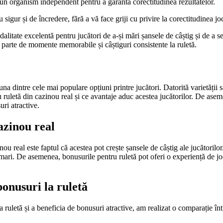
de un organism independent pentru a garanta corectitudinea rezultatelor.
 sigur și de încredere, fără a vă face griji cu privire la corectitudinea jo
dalitate excelentă pentru jucători de a-și mări șansele de câștig și de a
ea parte de momente memorabile și câștiguri consistente la ruletă.
a dintre cele mai populare opțiuni printre jucători. Datorită varietății sal
 ruletă din cazinou real și ce avantaje aduc acestea jucătorilor.
De asemen
uri atractive.
azinou real
nou real este faptul că acestea pot crește șansele de câștig ale jucătoril
i mari. De asemenea, bonusurile pentru ruletă pot oferi o experiență de jo
onusuri la ruletă
a ruletă și a beneficia de bonusuri atractive, am realizat o comparație în