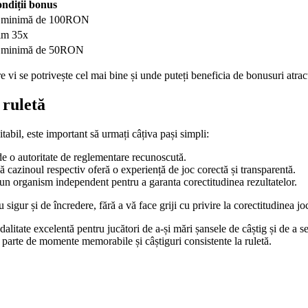
ndiții bonus
 minimă de 100RON
im 35x
 minimă de 50RON
 vi se potrivește cel mai bine și unde puteți beneficia de bonusuri atract
 ruletă
itabil, este important să urmați câțiva pași simpli:
 de o autoritate de reglementare recunoscută.
 că cazinoul respectiv oferă o experiență de joc corectă și transparentă.
de un organism independent pentru a garanta corectitudinea rezultatelor.
 sigur și de încredere, fără a vă face griji cu privire la corectitudinea jo
dalitate excelentă pentru jucători de a-și mări șansele de câștig și de a
ea parte de momente memorabile și câștiguri consistente la ruletă.