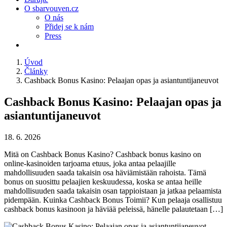
O sbarvouven.cz
O nás
Přidej se k nám
Press
Úvod
Články
Cashback Bonus Kasino: Pelaajan opas ja asiantuntijaneuvot
Cashback Bonus Kasino: Pelaajan opas ja
asiantuntijaneuvot
18. 6. 2026
Mitä on Cashback Bonus Kasino? Cashback bonus kasino on
online-kasinoiden tarjoama etuus, joka antaa pelaajille
mahdollisuuden saada takaisin osa häviämistään rahoista. Tämä
bonus on suosittu pelaajien keskuudessa, koska se antaa heille
mahdollisuuden saada takaisin osan tappioistaan ja jatkaa pelaamista
pidempään. Kuinka Cashback Bonus Toimii? Kun pelaaja osallistuu
cashback bonus kasinoon ja häviää peleissä, hänelle palautetaan […]