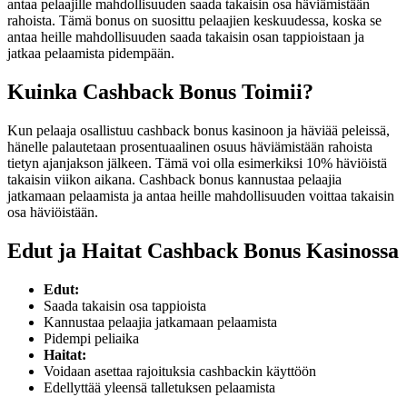
antaa pelaajille mahdollisuuden saada takaisin osa häviämistään
rahoista. Tämä bonus on suosittu pelaajien keskuudessa, koska se
antaa heille mahdollisuuden saada takaisin osan tappioistaan ja
jatkaa pelaamista pidempään.
Kuinka Cashback Bonus Toimii?
Kun pelaaja osallistuu cashback bonus kasinoon ja häviää peleissä,
hänelle palautetaan prosentuaalinen osuus häviämistään rahoista
tietyn ajanjakson jälkeen. Tämä voi olla esimerkiksi 10% häviöistä
takaisin viikon aikana. Cashback bonus kannustaa pelaajia
jatkamaan pelaamista ja antaa heille mahdollisuuden voittaa takaisin
osa häviöistään.
Edut ja Haitat Cashback Bonus Kasinossa
Edut:
Saada takaisin osa tappioista
Kannustaa pelaajia jatkamaan pelaamista
Pidempi peliaika
Haitat:
Voidaan asettaa rajoituksia cashbackin käyttöön
Edellyttää yleensä talletuksen pelaamista