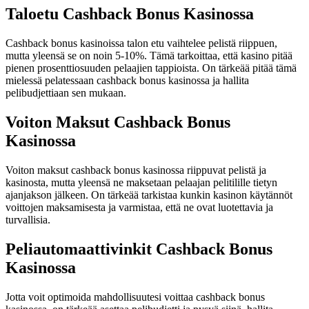
Taloetu Cashback Bonus Kasinossa
Cashback bonus kasinoissa talon etu vaihtelee pelistä riippuen,
mutta yleensä se on noin 5-10%. Tämä tarkoittaa, että kasino pitää
pienen prosenttiosuuden pelaajien tappioista. On tärkeää pitää tämä
mielessä pelatessaan cashback bonus kasinossa ja hallita
pelibudjettiaan sen mukaan.
Voiton Maksut Cashback Bonus
Kasinossa
Voiton maksut cashback bonus kasinossa riippuvat pelistä ja
kasinosta, mutta yleensä ne maksetaan pelaajan pelitilille tietyn
ajanjakson jälkeen. On tärkeää tarkistaa kunkin kasinon käytännöt
voittojen maksamisesta ja varmistaa, että ne ovat luotettavia ja
turvallisia.
Peliautomaattivinkit Cashback Bonus
Kasinossa
Jotta voit optimoida mahdollisuutesi voittaa cashback bonus