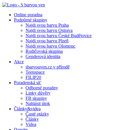
Online poradna
Podpůrné skupiny
Najdi svou barvu Praha
Najdi svou barvu Ostrava
Najdi svou barvu České Budějovice
Najdi svou barvu Plzeň
Najdi svou barvu Olomouc
Rodičovská skupina
Genderová identita
Akce
sbarvouven.cz v přírodě
Teenspace
FILIP20
Poradenská síť
Odborné poradny
Linky důvěry
FB skupiny
Nahlásit útok
Články&videa
Časté otázky
Články
Videa
Darujte