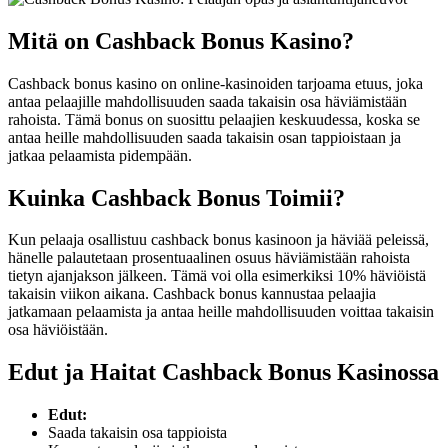
Mitä on Cashback Bonus Kasino?
Cashback bonus kasino on online-kasinoiden tarjoama etuus, joka
antaa pelaajille mahdollisuuden saada takaisin osa häviämistään
rahoista. Tämä bonus on suosittu pelaajien keskuudessa, koska se
antaa heille mahdollisuuden saada takaisin osan tappioistaan ja
jatkaa pelaamista pidempään.
Kuinka Cashback Bonus Toimii?
Kun pelaaja osallistuu cashback bonus kasinoon ja häviää peleissä,
hänelle palautetaan prosentuaalinen osuus häviämistään rahoista
tietyn ajanjakson jälkeen. Tämä voi olla esimerkiksi 10% häviöistä
takaisin viikon aikana. Cashback bonus kannustaa pelaajia
jatkamaan pelaamista ja antaa heille mahdollisuuden voittaa takaisin
osa häviöistään.
Edut ja Haitat Cashback Bonus Kasinossa
Edut:
Saada takaisin osa tappioista