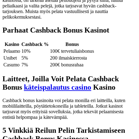
kasinossa, on tärkeää asettaa pelibudjetti ja pysyä siinä, hallita
peliaikaasi ja valita pelejä, jotka tarjoavat hyvän cashback-
tarjouksen. Muista myös pelata vastuullisesti ja nauttia
pelikokemuksestasi.
Parhaat Cashback Bonus Kasinot
Kasino
Cashback %
Bonus
Pelaamo
10%
100€ tervetuliaisbonus
Unibet
5%
200 ilmaiskierrosta
Casumo
7%
200€ bonusrahaa
Laitteet, Joilla Voit Pelata Cashback
Bonus
käteispalautus casino
Kasino
Cashback bonus kasinoita voi pelata monilla eri laitteilla, kuten
mobiililaitteilla, pöytätietokoneilla ja tableteilla. Jotkut kasinot
tarjoavat myös erityisiä sovelluksia, jotka tekevät pelaamisesta
entistä helpompaa ja kätevämpää.
5 Vinkkiä Reilun Pelin Tarkistamiseen
Cashback Bonus Kasinossa