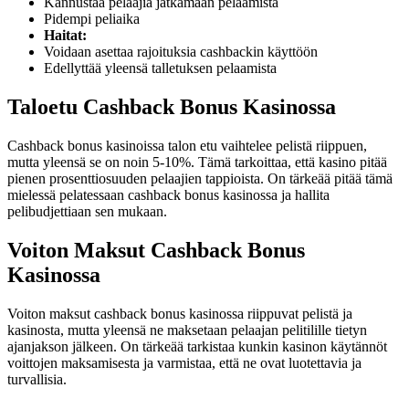
Kannustaa pelaajia jatkamaan pelaamista
Pidempi peliaika
Haitat:
Voidaan asettaa rajoituksia cashbackin käyttöön
Edellyttää yleensä talletuksen pelaamista
Taloetu Cashback Bonus Kasinossa
Cashback bonus kasinoissa talon etu vaihtelee pelistä riippuen,
mutta yleensä se on noin 5-10%. Tämä tarkoittaa, että kasino pitää
pienen prosenttiosuuden pelaajien tappioista. On tärkeää pitää tämä
mielessä pelatessaan cashback bonus kasinossa ja hallita
pelibudjettiaan sen mukaan.
Voiton Maksut Cashback Bonus
Kasinossa
Voiton maksut cashback bonus kasinossa riippuvat pelistä ja
kasinosta, mutta yleensä ne maksetaan pelaajan pelitilille tietyn
ajanjakson jälkeen. On tärkeää tarkistaa kunkin kasinon käytännöt
voittojen maksamisesta ja varmistaa, että ne ovat luotettavia ja
turvallisia.