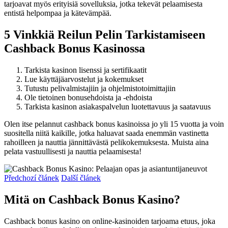
tarjoavat myös erityisiä sovelluksia, jotka tekevät pelaamisesta
entistä helpompaa ja kätevämpää.
5 Vinkkiä Reilun Pelin Tarkistamiseen
Cashback Bonus Kasinossa
Tarkista kasinon lisenssi ja sertifikaatit
Lue käyttäjäarvostelut ja kokemukset
Tutustu pelivalmistajiin ja ohjelmistotoimittajiin
Ole tietoinen bonusehdoista ja -ehdoista
Tarkista kasinon asiakaspalvelun luotettavuus ja saatavuus
Olen itse pelannut cashback bonus kasinoissa jo yli 15 vuotta ja voin
suositella niitä kaikille, jotka haluavat saada enemmän vastinetta
rahoilleen ja nauttia jännittävästä pelikokemuksesta. Muista aina
pelata vastuullisesti ja nauttia pelaamisesta!
Předchozí článek
Další článek
Mitä on Cashback Bonus Kasino?
Cashback bonus kasino on online-kasinoiden tarjoama etuus, joka