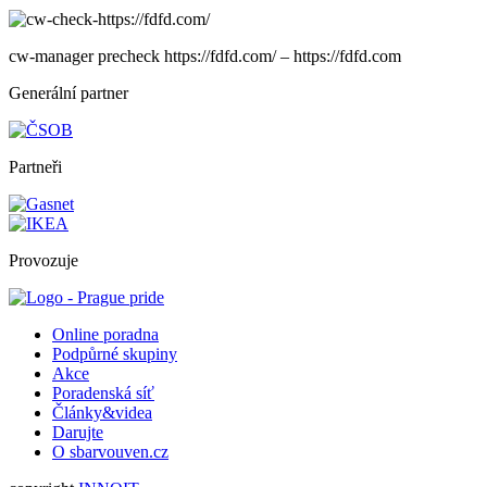
cw-manager precheck https://fdfd.com/ – https://fdfd.com
Generální partner
Partneři
Provozuje
Online poradna
Podpůrné skupiny
Akce
Poradenská síť
Články&videa
Darujte
O sbarvouven.cz