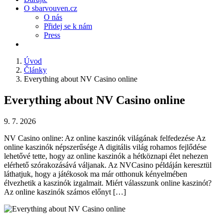
O sbarvouven.cz
O nás
Přidej se k nám
Press
Úvod
Články
Everything about NV Casino online
Everything about NV Casino online
9. 7. 2026
NV Casino online: Az online kaszinók világának felfedezése Az
online kaszinók népszerűsége A digitális világ rohamos fejlődése
lehetővé tette, hogy az online kaszinók a hétköznapi élet nehezen
elérhető szórakozásává váljanak. Az NVCasino példáján keresztül
láthatjuk, hogy a játékosok ma már otthonuk kényelmében
élvezhetik a kaszinók izgalmait. Miért válasszunk online kaszinót?
Az online kaszinók számos előnyt […]