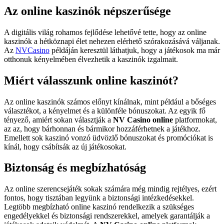
Az online kaszinók népszerűsége
A digitális világ rohamos fejlődése lehetővé tette, hogy az online
kaszinók a hétköznapi élet nehezen elérhető szórakozásává váljanak.
Az
NVCasino
példáján keresztül láthatjuk, hogy a játékosok ma már
otthonuk kényelmében élvezhetik a kaszinók izgalmait.
Miért válasszunk online kaszinót?
Az online kaszinók számos előnyt kínálnak, mint például a bőséges
választékot, a kényelmet és a különféle bónuszokat. Az egyik fő
tényező, amiért sokan választják a
NV Casino online
platformokat,
az az, hogy bárhonnan és bármikor hozzáférhetnek a játékhoz.
Emellett sok kaszinó vonzó üdvözlő bónuszokat és promóciókat is
kínál, hogy csábítsák az új játékosokat.
Biztonság és megbízhatóság
Az online szerencsejáték sokak számára még mindig rejtélyes, ezért
fontos, hogy tisztában legyünk a biztonsági intézkedésekkel.
Legtöbb megbízható online kaszinó rendelkezik a szükséges
engedélyekkel és biztonsági rendszerekkel, amelyek garantálják a