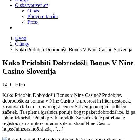
O sbarvouven.cz
O nás
Přidej se k nám
Press
Úvod
Články
Kako Pridobiti Dobrodošli Bonus V Nine Casino Slovenija
Kako Pridobiti Dobrodošli Bonus V Nine
Casino Slovenija
14. 6. 2026
Kako Pridobiti Dobrodošli Bonus v Nine Casino? Pridobitev
dobrodošlega bonusa v Nine Casino je preprost in hiter postopek,
zasnovan tako, da novim igralcem v Sloveniji omogoči odličen
začetek. Ta spletna igralnica ponuja bogat paket dobrodošlice, ki ga
lahko izkoristite že ob prvih korakih. Za začetek je potrebna le
registracija na njihovi uradni spletni strani Nine Casino
https://ninecasino5.si zdaj. […]