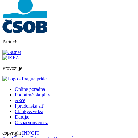
Partneři
Provozuje
Online poradna
Podpůrné skupiny
Akce
Poradenská síť
Články&videa
Darujte
O sbarvouven.cz
copyright
INNOIT