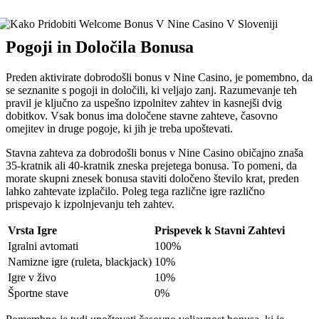
Pogoji in Določila Bonusa
Preden aktivirate dobrodošli bonus v Nine Casino, je pomembno, da
se seznanite s pogoji in določili, ki veljajo zanj. Razumevanje teh
pravil je ključno za uspešno izpolnitev zahtev in kasnejši dvig
dobitkov. Vsak bonus ima določene stavne zahteve, časovno
omejitev in druge pogoje, ki jih je treba upoštevati.
Stavna zahteva za dobrodošli bonus v Nine Casino običajno znaša
35-kratnik ali 40-kratnik zneska prejetega bonusa. To pomeni, da
morate skupni znesek bonusa staviti določeno število krat, preden
lahko zahtevate izplačilo. Poleg tega različne igre različno
prispevajo k izpolnjevanju teh zahtev.
Vrsta Igre
Prispevek k Stavni Zahtevi
Igralni avtomati
100%
Namizne igre (ruleta, blackjack)
10%
Igre v živo
10%
Športne stave
0%