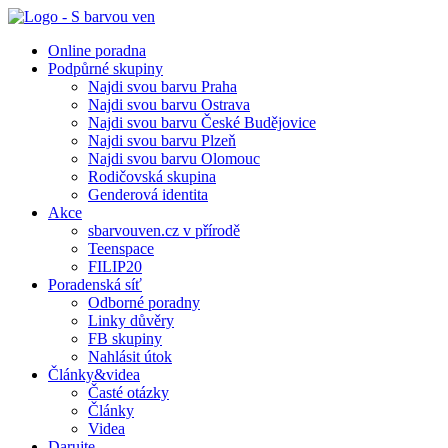
Online poradna
Podpůrné skupiny
Najdi svou barvu Praha
Najdi svou barvu Ostrava
Najdi svou barvu České Budějovice
Najdi svou barvu Plzeň
Najdi svou barvu Olomouc
Rodičovská skupina
Genderová identita
Akce
sbarvouven.cz v přírodě
Teenspace
FILIP20
Poradenská síť
Odborné poradny
Linky důvěry
FB skupiny
Nahlásit útok
Články&videa
Časté otázky
Články
Videa
Darujte