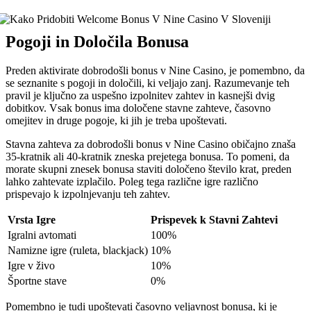
Pogoji in Določila Bonusa
Preden aktivirate dobrodošli bonus v Nine Casino, je pomembno, da
se seznanite s pogoji in določili, ki veljajo zanj. Razumevanje teh
pravil je ključno za uspešno izpolnitev zahtev in kasnejši dvig
dobitkov. Vsak bonus ima določene stavne zahteve, časovno
omejitev in druge pogoje, ki jih je treba upoštevati.
Stavna zahteva za dobrodošli bonus v Nine Casino običajno znaša
35-kratnik ali 40-kratnik zneska prejetega bonusa. To pomeni, da
morate skupni znesek bonusa staviti določeno število krat, preden
lahko zahtevate izplačilo. Poleg tega različne igre različno
prispevajo k izpolnjevanju teh zahtev.
Vrsta Igre
Prispevek k Stavni Zahtevi
Igralni avtomati
100%
Namizne igre (ruleta, blackjack)
10%
Igre v živo
10%
Športne stave
0%
Pomembno je tudi upoštevati časovno veljavnost bonusa, ki je