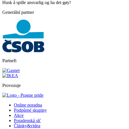
Husk å spille ansvarlig og ha det gøy!
Generální partner
Partneři
Provozuje
Online poradna
Podpůrné skupiny
Akce
Poradenská síť
Články&videa