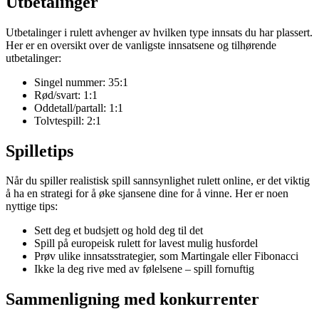
Utbetalinger
Utbetalinger i rulett avhenger av hvilken type innsats du har plassert.
Her er en oversikt over de vanligste innsatsene og tilhørende
utbetalinger:
Singel nummer: 35:1
Rød/svart: 1:1
Oddetall/partall: 1:1
Tolvtespill: 2:1
Spilletips
Når du spiller realistisk spill sannsynlighet rulett online, er det viktig
å ha en strategi for å øke sjansene dine for å vinne. Her er noen
nyttige tips:
Sett deg et budsjett og hold deg til det
Spill på europeisk rulett for lavest mulig husfordel
Prøv ulike innsatsstrategier, som Martingale eller Fibonacci
Ikke la deg rive med av følelsene – spill fornuftig
Sammenligning med konkurrenter