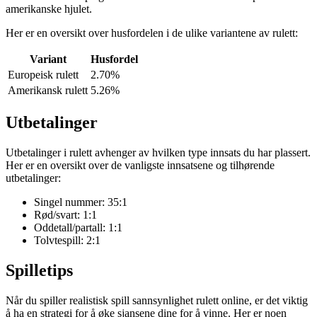
amerikanske hjulet.
Her er en oversikt over husfordelen i de ulike variantene av rulett:
Variant
Husfordel
Europeisk rulett
2.70%
Amerikansk rulett
5.26%
Utbetalinger
Utbetalinger i rulett avhenger av hvilken type innsats du har plassert.
Her er en oversikt over de vanligste innsatsene og tilhørende
utbetalinger:
Singel nummer: 35:1
Rød/svart: 1:1
Oddetall/partall: 1:1
Tolvtespill: 2:1
Spilletips
Når du spiller realistisk spill sannsynlighet rulett online, er det viktig
å ha en strategi for å øke sjansene dine for å vinne. Her er noen