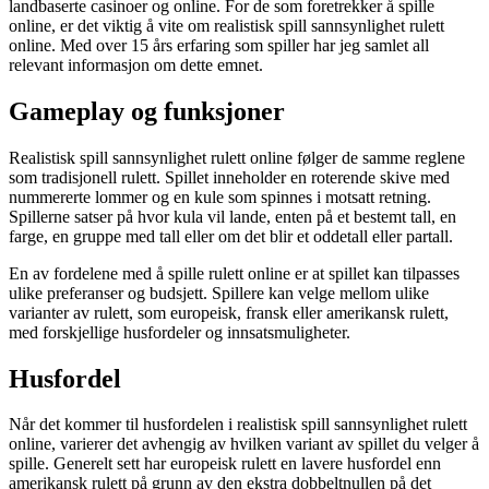
landbaserte casinoer og online. For de som foretrekker å spille
online, er det viktig å vite om realistisk spill sannsynlighet rulett
online. Med over 15 års erfaring som spiller har jeg samlet all
relevant informasjon om dette emnet.
Gameplay og funksjoner
Realistisk spill sannsynlighet rulett online følger de samme reglene
som tradisjonell rulett. Spillet inneholder en roterende skive med
nummererte lommer og en kule som spinnes i motsatt retning.
Spillerne satser på hvor kula vil lande, enten på et bestemt tall, en
farge, en gruppe med tall eller om det blir et oddetall eller partall.
En av fordelene med å spille rulett online er at spillet kan tilpasses
ulike preferanser og budsjett. Spillere kan velge mellom ulike
varianter av rulett, som europeisk, fransk eller amerikansk rulett,
med forskjellige husfordeler og innsatsmuligheter.
Husfordel
Når det kommer til husfordelen i realistisk spill sannsynlighet rulett
online, varierer det avhengig av hvilken variant av spillet du velger å
spille. Generelt sett har europeisk rulett en lavere husfordel enn
amerikansk rulett på grunn av den ekstra dobbeltnullen på det