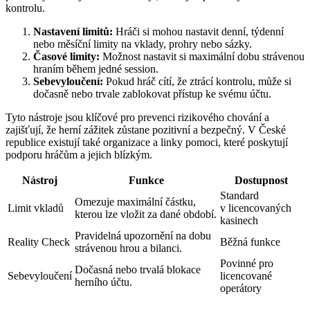
kontrolu.
Nastavení limitů:
Hráči si mohou nastavit denní, týdenní
nebo měsíční limity na vklady, prohry nebo sázky.
Časové limity:
Možnost nastavit si maximální dobu strávenou
hraním během jedné session.
Sebevyloučení:
Pokud hráč cítí, že ztrácí kontrolu, může si
dočasně nebo trvale zablokovat přístup ke svému účtu.
Tyto nástroje jsou klíčové pro prevenci rizikového chování a
zajišťují, že herní zážitek zůstane pozitivní a bezpečný. V České
republice existují také organizace a linky pomoci, které poskytují
podporu hráčům a jejich blízkým.
Nástroj
Funkce
Dostupnost
Standard
Omezuje maximální částku,
Limit vkladů
v licencovaných
kterou lze vložit za dané období.
kasinech
Pravidelná upozornění na dobu
Reality Check
Běžná funkce
strávenou hrou a bilanci.
Povinné pro
Dočasná nebo trvalá blokace
Sebevyloučení
licencované
herního účtu.
operátory