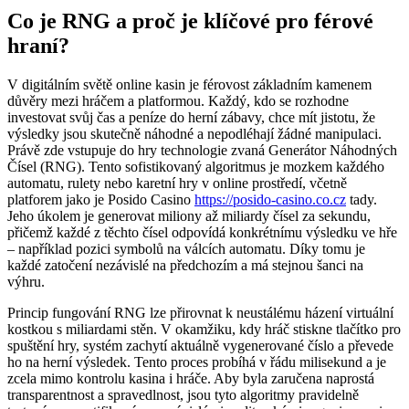
Co je RNG a proč je klíčové pro férové
hraní?
V digitálním světě online kasin je férovost základním kamenem
důvěry mezi hráčem a platformou. Každý, kdo se rozhodne
investovat svůj čas a peníze do herní zábavy, chce mít jistotu, že
výsledky jsou skutečně náhodné a nepodléhají žádné manipulaci.
Právě zde vstupuje do hry technologie zvaná Generátor Náhodných
Čísel (RNG). Tento sofistikovaný algoritmus je mozkem každého
automatu, rulety nebo karetní hry v online prostředí, včetně
platforem jako je Posido Casino
https://posido-casino.co.cz
tady.
Jeho úkolem je generovat miliony až miliardy čísel za sekundu,
přičemž každé z těchto čísel odpovídá konkrétnímu výsledku ve hře
– například pozici symbolů na válcích automatu. Díky tomu je
každé zatočení nezávislé na předchozím a má stejnou šanci na
výhru.
Princip fungování RNG lze přirovnat k neustálému házení virtuální
kostkou s miliardami stěn. V okamžiku, kdy hráč stiskne tlačítko pro
spuštění hry, systém zachytí aktuálně vygenerované číslo a převede
ho na herní výsledek. Tento proces probíhá v řádu milisekund a je
zcela mimo kontrolu kasina i hráče. Aby byla zaručena naprostá
transparentnost a spravedlnost, jsou tyto algoritmy pravidelně