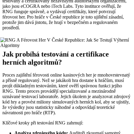
testovány a certifikovány nezávislými auditorskými organizacemi,
jako jsou eCOGRA nebo iTech Labs. Tyto instituce ověřují, že
RNG funguje správně, a vydávají certifikáty, které potvrzují
férovost her. Pro hráče v České republice je toto ujištění zásadní,
protože jim dává jistotu, že hrají v bezpečném a regulovaném
prostředí.
Jak probíhá testování a certifikace
herních algoritmů?
Proces zajištění férovosti online kasinových her je mnohovrstevnatý
a přísně regulovaný. Než se jakákoli hra dostane k hráčům, musí
projít důkladným testováním, které ověří správnou funkci jejího
RNG. Tento proces provádějí specializované a mezinárodně
uznávané testovací laboratoře. Jejich úkolem je analyzovat zdrojový
kód hry a provést miliony simulovaných herních kol, aby se ujistily,
že výsledky jsou statisticky náhodné a odpovídají teoretické
návratnosti pro hráče (RTP).
Klíčové kroky při testování RNG zahrnují:
Analýza zdrojového kódu:
Auditoři zkoumají samotný