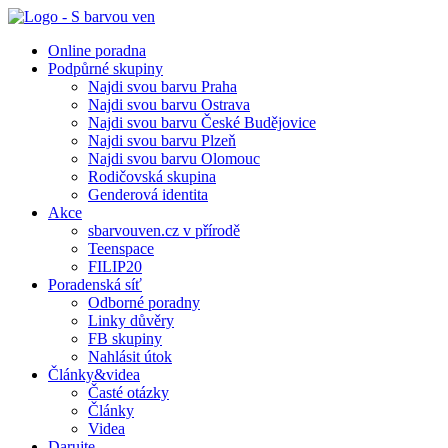
Online poradna
Podpůrné skupiny
Najdi svou barvu Praha
Najdi svou barvu Ostrava
Najdi svou barvu České Budějovice
Najdi svou barvu Plzeň
Najdi svou barvu Olomouc
Rodičovská skupina
Genderová identita
Akce
sbarvouven.cz v přírodě
Teenspace
FILIP20
Poradenská síť
Odborné poradny
Linky důvěry
FB skupiny
Nahlásit útok
Články&videa
Časté otázky
Články
Videa
Darujte