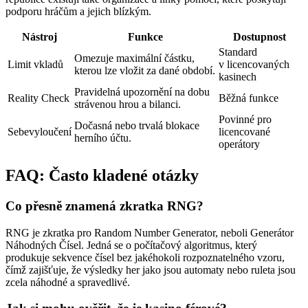
podporu hráčům a jejich blízkým.
Nástroj
Funkce
Dostupnost
Standard
Omezuje maximální částku,
Limit vkladů
v licencovaných
kterou lze vložit za dané období.
kasinech
Pravidelná upozornění na dobu
Reality Check
Běžná funkce
strávenou hrou a bilanci.
Povinné pro
Dočasná nebo trvalá blokace
Sebevyloučení
licencované
herního účtu.
operátory
FAQ: Často kladené otázky
Co přesně znamená zkratka RNG?
RNG je zkratka pro Random Number Generator, neboli Generátor
Náhodných Čísel. Jedná se o počítačový algoritmus, který
produkuje sekvence čísel bez jakéhokoli rozpoznatelného vzoru,
čímž zajišťuje, že výsledky her jako jsou automaty nebo ruleta jsou
zcela náhodné a spravedlivé.