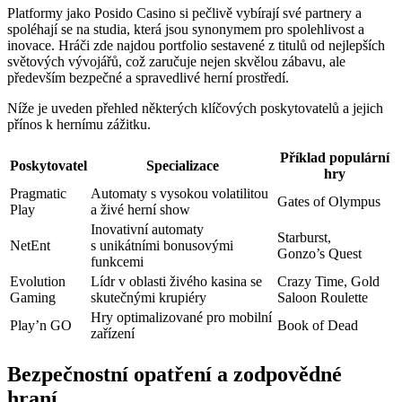
Platformy jako Posido Casino si pečlivě vybírají své partnery a
spoléhají se na studia, která jsou synonymem pro spolehlivost a
inovace. Hráči zde najdou portfolio sestavené z titulů od nejlepších
světových vývojářů, což zaručuje nejen skvělou zábavu, ale
především bezpečné a spravedlivé herní prostředí.
Níže je uveden přehled některých klíčových poskytovatelů a jejich
přínos k hernímu zážitku.
Příklad populární
Poskytovatel
Specializace
hry
Pragmatic
Automaty s vysokou volatilitou
Gates of Olympus
Play
a živé herní show
Inovativní automaty
Starburst,
NetEnt
s unikátními bonusovými
Gonzo’s Quest
funkcemi
Evolution
Lídr v oblasti živého kasina se
Crazy Time, Gold
Gaming
skutečnými krupiéry
Saloon Roulette
Hry optimalizované pro mobilní
Play’n GO
Book of Dead
zařízení
Bezpečnostní opatření a zodpovědné
hraní