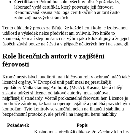
Certifikace:
Pokud hra splní všechny přísné požadavky,
laboratoř vydá certifikát, který potvrzuje její férovost.
Renomovaná kasina tato loga certifikačních autorit často
zobrazují na svých stránkách.
Tento důkladný proces zajišťuje, že každé herní kolo je izolovanou
událostí a výsledek nelze předvídat ani ovlivnit. Pro hráče to
znamená, že mají stejnou šanci na výhru jako kdokoli jiný a že jejich
úspěch závisí pouze na štěstí a v případě některých her i na strategii.
Role licenčních autorit v zajištění
férovosti
Kromě nezávislých auditorů hrají klíčovou roli v ochraně hráčů také
licenční orgány. V Evropské unii patří mezi nejprestižnější
regulátory Malta Gaming Authority (MGA). Kasina, která chtějí
získat a udržet si licenci od takové autority, musí splňovat
nejpřísnější standardy, včetně prokazatelné férovosti her. Licence je
pro hráče zárukou, že kasino operuje legálně a podléhá pravidelným
kontrolám. Tyto kontroly se zaměřují nejen na finanční stabilitu a
bezpečnostní protokoly, ale právě i na integritu herní nabídky.
Požadavek
Popis
Kasino musí předložit důkazy, že všechny jeho hry