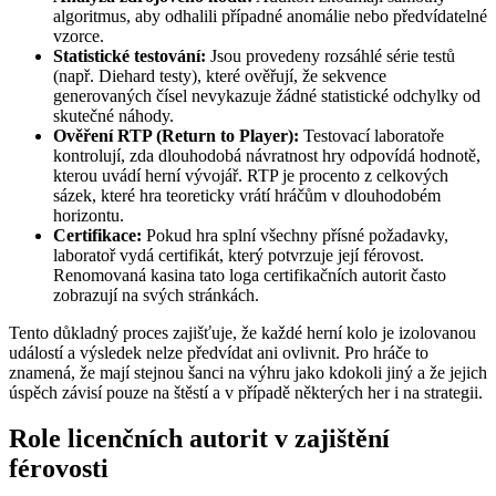
algoritmus, aby odhalili případné anomálie nebo předvídatelné
vzorce.
Statistické testování:
Jsou provedeny rozsáhlé série testů
(např. Diehard testy), které ověřují, že sekvence
generovaných čísel nevykazuje žádné statistické odchylky od
skutečné náhody.
Ověření RTP (Return to Player):
Testovací laboratoře
kontrolují, zda dlouhodobá návratnost hry odpovídá hodnotě,
kterou uvádí herní vývojář. RTP je procento z celkových
sázek, které hra teoreticky vrátí hráčům v dlouhodobém
horizontu.
Certifikace:
Pokud hra splní všechny přísné požadavky,
laboratoř vydá certifikát, který potvrzuje její férovost.
Renomovaná kasina tato loga certifikačních autorit často
zobrazují na svých stránkách.
Tento důkladný proces zajišťuje, že každé herní kolo je izolovanou
událostí a výsledek nelze předvídat ani ovlivnit. Pro hráče to
znamená, že mají stejnou šanci na výhru jako kdokoli jiný a že jejich
úspěch závisí pouze na štěstí a v případě některých her i na strategii.
Role licenčních autorit v zajištění
férovosti