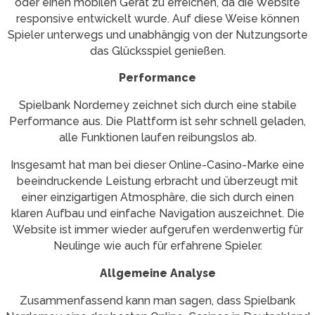
oder einen mobilen Gerät zu erreichen, da die Website
responsive entwickelt wurde. Auf diese Weise können
Spieler unterwegs und unabhängig von der Nutzungsorte
das Glücksspiel genießen.
Performance
Spielbank Norderney zeichnet sich durch eine stabile
Performance aus. Die Plattform ist sehr schnell geladen,
alle Funktionen laufen reibungslos ab.
Insgesamt hat man bei dieser Online-Casino-Marke eine
beeindruckende Leistung erbracht und überzeugt mit
einer einzigartigen Atmosphäre, die sich durch einen
klaren Aufbau und einfache Navigation auszeichnet. Die
Website ist immer wieder aufgerufen werdenwertig für
Neulinge wie auch für erfahrene Spieler.
Allgemeine Analyse
Zusammenfassend kann man sagen, dass Spielbank