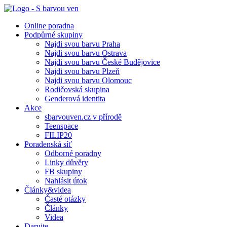
Online poradna
Podpůrné skupiny
Najdi svou barvu Praha
Najdi svou barvu Ostrava
Najdi svou barvu České Budějovice
Najdi svou barvu Plzeň
Najdi svou barvu Olomouc
Rodičovská skupina
Genderová identita
Akce
sbarvouven.cz v přírodě
Teenspace
FILIP20
Poradenská síť
Odborné poradny
Linky důvěry
FB skupiny
Nahlásit útok
Články&videa
Časté otázky
Články
Videa
Darujte