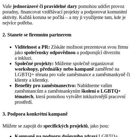
Vaše
jednorázové či pravidelné dary
pomohou udržet provoz
poradny, financovat vzdělávací projekty a podporovat komunitní
aktivity. Každá koruna se počítá – a my ji využijeme tam, kde je
nejvíce potřeba.
2. Stanete se firemním partnerem
Viditelnost a PR:
Získáte možnost prezentovat svou firmu
jako
společensky odpovědnou
a podporující diverzitu
a inkluzi.
Společné projekty:
Můžeme společně organizovat
workshopy, přednášky nebo kampaně
zaměřené na
LGBTQ+ témata pro vaše zaměstnance a zaměstnankyně či
klienty a klientky.
Benefity pro zaměstnanectvo:
Nabídneme vašim
zaměstnancům a zaměstnankyním
školení o LGBTQ+
tématech
, která pomohou vytvářet inkluzivnější pracovní
prostředí.
3. Podpora konkrétní kampaně
Můžete se zapojit do
specifických projektů
, jako jsou:
Kampaně na podporu duševního zdraví
LGBTQ+