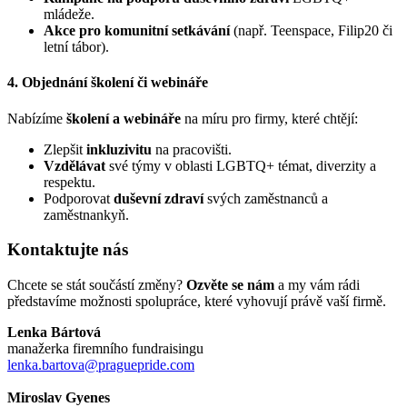
mládeže.
Akce pro komunitní setkávání
(např. Teenspace, Filip20 či
letní tábor).
4. Objednání školení či webináře
Nabízíme
školení a webináře
na míru pro firmy, které chtějí:
Zlepšit
inkluzivitu
na pracovišti.
Vzdělávat
své týmy v oblasti LGBTQ+ témat, diverzity a
respektu.
Podporovat
duševní zdraví
svých zaměstnanců a
zaměstnankyň.
Kontaktujte nás
Chcete se stát součástí změny?
Ozvěte se nám
a my vám rádi
představíme možnosti spolupráce, které vyhovují právě vaší firmě.
Lenka Bártová
manažerka firemního fundraisingu
lenka.bartova@praguepride.com
Miroslav Gyenes