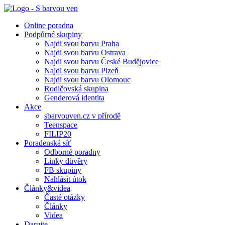
Online poradna
Podpůrné skupiny
Najdi svou barvu Praha
Najdi svou barvu Ostrava
Najdi svou barvu České Budějovice
Najdi svou barvu Plzeň
Najdi svou barvu Olomouc
Rodičovská skupina
Genderová identita
Akce
sbarvouven.cz v přírodě
Teenspace
FILIP20
Poradenská síť
Odborné poradny
Linky důvěry
FB skupiny
Nahlásit útok
Články&videa
Časté otázky
Články
Videa
Darujte