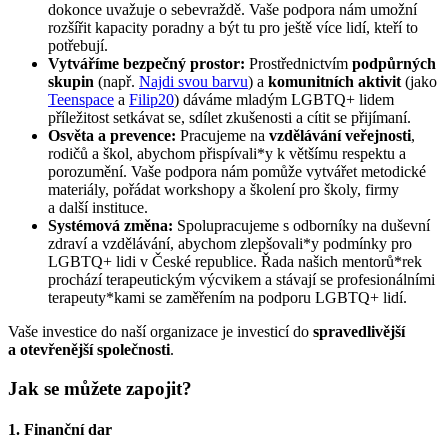
dokonce uvažuje o sebevraždě. Vaše podpora nám umožní
rozšířit kapacity poradny a být tu pro ještě více lidí, kteří to
potřebují.
Vytváříme bezpečný prostor:
Prostřednictvím
podpůrných
skupin
(např.
Najdi svou barvu
) a
komunitních aktivit
(jako
Teenspace
a
Filip20
) dáváme mladým LGBTQ+ lidem
příležitost setkávat se, sdílet zkušenosti a cítit se přijímaní.
Osvěta a prevence:
Pracujeme na
vzdělávání veřejnosti
,
rodičů a škol, abychom přispívali*y k většímu respektu a
porozumění. Vaše podpora nám pomůže vytvářet metodické
materiály, pořádat workshopy a školení pro školy, firmy
a další instituce.
Systémová změna:
Spolupracujeme s odborníky na duševní
zdraví a vzdělávání, abychom zlepšovali*y podmínky pro
LGBTQ+ lidi v České republice. Řada našich mentorů*rek
prochází terapeutickým výcvikem a stávají se profesionálními
terapeuty*kami se zaměřením na podporu LGBTQ+ lidí.
Vaše investice do naší organizace je investicí do
spravedlivější
a otevřenější společnosti
.
Jak se můžete zapojit?
1. Finanční dar