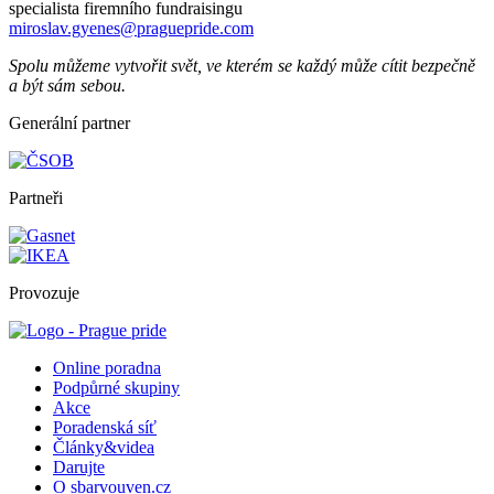
specialista firemního fundraisingu
miroslav.gyenes@praguepride.com
Spolu můžeme vytvořit svět, ve kterém se každý může cítit bezpečně
a být sám sebou.
Generální partner
Partneři
Provozuje
Online poradna
Podpůrné skupiny
Akce
Poradenská síť
Články&videa
Darujte
O sbarvouven.cz