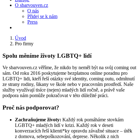
O sbarvouven.cz
O nás
Přidej se k nám
Press
Úvod
Pro firmy
Spolu měníme životy LGBTQ+ lidí
Ve sbarvouven.cz věříme, že nikdo by neměl být na svůj coming out
sám. Od roku 2016 poskytujeme bezplatnou online poradnu pro
LGBTQ+ lidi, kteří řeší otázky své identity, coming outu, odmítnutí
ze strany rodiny, šikany ve škole nebo v pracovním prostředí. Naše
služby využívají tisíce (nejen) mladých lidí ročně, a právě vaše
podpora nám pomůže pokračovat v této důležité práci.
Proč nás podporovat?
Zachraňujeme životy:
Každý rok pomáháme stovkám
LGBTQ+ mladých lidí v krizi. Každý rok v deseti
konverzacích řeší klienti*ky opravdu závažné situace – útěk
z domova, sebepoškozování, deprese. Několik z nich