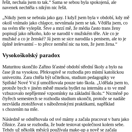
řešit, nechala jsem to tak.“ Sama se sebou byla spokojená, ale
navenek nechtěla s nikým nic řešit.
„Nikdy jsem se nebrala jako gay. I když jsem byla v období, kdy mě
okolí vnímalo jako chlapce, nevnímala jsem se tak. Věděla jsem, co
na svém těle vylepšit. Štve a mrzí mě, že média často trans ženy
popisují jako někoho, kdo se narodil v mužském těle. Ale co je
mužské a co je ženské? Já jsem se sice narodila s penisem, ale to je
úplně irelevantní – to přece nemění nic na tom, že jsem žena.“
Vysokoškolský paradox
Maturitou skončilo Zařino šťastné období střední školy a bylo na
čase jít na vysokou. Překvapivě se rozhodla pro místní katolickou
univerzitu. Zara chtěla být učitelkou, studium pedagogiky ve
Spišské Nové Vsi jí umožňovala pouze tato škola. „Udělala jsem to,
protože bych v jiném městě musela bydlet na internátu a to ve mně
vzbuzovalo nepříjemné vzpomínky na základní školu.“ Nicméně po
čtyřech semestrech se rozhodla studium ukončit, protože se nadále
nezvládla ztotožňovat s náboženskými praktikami, například
s chozením na mše.
Následně se odstěhovala od své mámy a začala pracovat v baru jako
číšnice. Zara se rozhodla, že bude testovat společnost kolem sebe.
Tehdy už několik měsíců používala make-up a nově se začala