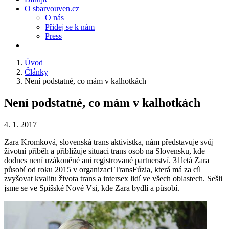
O sbarvouven.cz
O nás
Přidej se k nám
Press
Úvod
Články
Není podstatné, co mám v kalhotkách
Není podstatné, co mám v kalhotkách
4. 1. 2017
Zara Kromková, slovenská trans aktivistka, nám představuje svůj
životní příběh a přibližuje situaci trans osob na Slovensku, kde
dodnes není uzákoněné ani registrované partnerství. 31letá Zara
působí od roku 2015 v organizaci TransFúzia, která má za cíl
zvyšovat kvalitu života trans a intersex lidí ve všech oblastech. Sešli
jsme se ve Spišské Nové Vsi, kde Zara bydlí a působí.