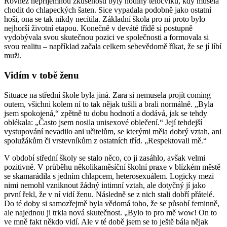
Rovněž nepříjemnou zkušeností byly hodiny tělocviku, kdy musela
chodit do chlapeckých šaten. Sice vypadala podobně jako ostatní
hoši, ona se tak nikdy necítila. Základní škola pro ni proto bylo
nejhorší životní etapou. Konečně v deváté třídě si postupně
vydobývala svou skutečnou pozici ve společnosti a formovala si
svou realitu – například začala celkem sebevědomě říkat, že se jí líbí
muži.
Vidím v tobě ženu
Situace na střední škole byla jiná. Zara si nemusela projít coming
outem, všichni kolem ní to tak nějak tušili a brali normálně. „Byla
jsem spokojená,“ zpětně tu dobu hodnotí a dodává, jak se tehdy
oblékala: „Často jsem nosila unisexové oblečení.“ Její tehdejší
vystupování nevadilo ani učitelům, se kterými měla dobrý vztah, ani
spolužákům či vrstevníkům z ostatních tříd. „Respektovali mě.“
V období střední školy se stalo něco, co ji zasáhlo, avšak velmi
pozitivně. V průběhu několikaměsíční školní praxe v blízkém městě
se skamarádila s jedním chlapcem, heterosexuálem. Logicky mezi
nimi nemohl vzniknout žádný intimní vztah, ale dotyčný jí jako
první řekl, že v ní vidí ženu. Následně se z nich stali dobří přátelé.
Do té doby si samozřejmě byla vědomá toho, že se působí feminně,
ale najednou ji trkla nová skutečnost. „Bylo to pro mě wow! On to
ve mně fakt někdo vidí. Ale v té době jsem se to ještě bála nějak