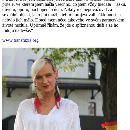
přítele, ve kterém jsem našla všechno, co jsem vždy hledala – lásku,
důvěru, oporu, pochopení a úctu. Nikdy mě nepovažoval za
sexuální objekt, jako jiní muži, kteří mi projevovali náklonnost, a
nebylo jich málo. Doteď jsem něco takového ve svém partnerském
životě necítila. Upřímně říkám, že jde o spřízněnou duši a že ho
miluju nadevše.“
www.transfuzia.org