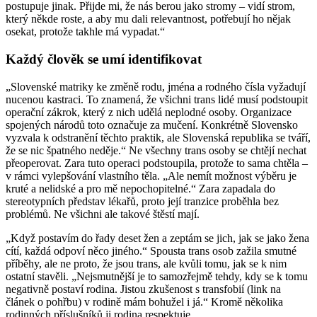
postupuje jinak. Přijde mi, že nás berou jako stromy – vidí strom,
který někde roste, a aby mu dali relevantnost, potřebují ho nějak
osekat, protože takhle má vypadat.“
Každý člověk se umí identifikovat
„Slovenské matriky ke změně rodu, jména a rodného čísla vyžadují
nucenou kastraci. To znamená, že všichni trans lidé musí podstoupit
operační zákrok, který z nich udělá neplodné osoby. Organizace
spojených národů toto označuje za mučení. Konkrétně Slovensko
vyzvala k odstranění těchto praktik, ale Slovenská republika se tváří,
že se nic špatného neděje.“ Ne všechny trans osoby se chtějí nechat
přeoperovat. Zara tuto operaci podstoupila, protože to sama chtěla –
v rámci vylepšování vlastního těla. „Ale nemít možnost výběru je
kruté a nelidské a pro mě nepochopitelné.“ Zara zapadala do
stereotypních představ lékařů, proto její tranzice proběhla bez
problémů. Ne všichni ale takové štěstí mají.
„Když postavím do řady deset žen a zeptám se jich, jak se jako žena
cítí, každá odpoví něco jiného.“ Spousta trans osob zažila smutné
příběhy, ale ne proto, že jsou trans, ale kvůli tomu, jak se k nim
ostatní stavěli. „Nejsmutnější je to samozřejmě tehdy, kdy se k tomu
negativně postaví rodina. Jistou zkušenost s transfobií (link na
článek o pohřbu) v rodině mám bohužel i já.“ Kromě několika
rodinných příslušníků ji rodina respektuje.