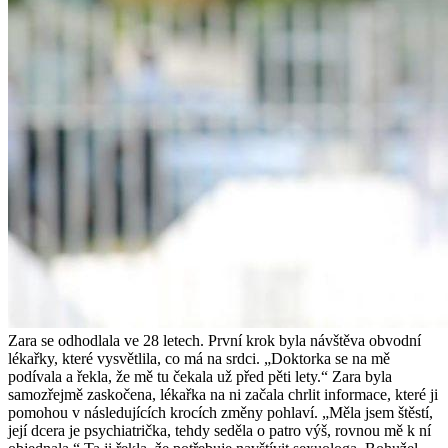
Zara se odhodlala ve 28 letech. První krok byla návštěva obvodní
lékařky, které vysvětlila, co má na srdci. „Doktorka se na mě
podívala a řekla, že mě tu čekala už před pěti lety.“ Zara byla
samozřejmě zaskočena, lékařka na ni začala chrlit informace, které ji
pomohou v následujících krocích změny pohlaví. „Měla jsem štěstí,
její dcera je psychiatrička, tehdy seděla o patro výš, rovnou mě k ní