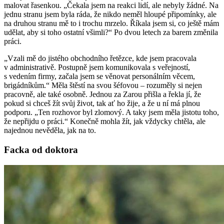
malovat řasenkou. „Čekala jsem na reakci lidí, ale nebyly žádné. Na
jednu stranu jsem byla ráda, že nikdo neměl hloupé připomínky, ale
na druhou stranu mě to i trochu mrzelo. Říkala jsem si, co ještě mám
udělat, aby si toho ostatní všimli?“ Po dvou letech za barem změnila
práci.
„Vzali mě do jistého obchodního řetězce, kde jsem pracovala
v administrativě. Postupně jsem komunikovala s veřejností,
s vedením firmy, začala jsem se věnovat personálním věcem,
brigádníkům.“ Měla štěstí na svou šéfovou – rozuměly si nejen
pracovně, ale také osobně. Jednou za Zarou přišla a řekla jí, že
pokud si chceš žít svůj život, tak ať ho žije, a že u ní má plnou
podporu. „Ten rozhovor byl zlomový. A taky jsem měla jistotu toho,
že nepřijdu o práci.“ Konečně mohla žít, jak vždycky chtěla, ale
najednou nevěděla, jak na to.
Facka od doktora