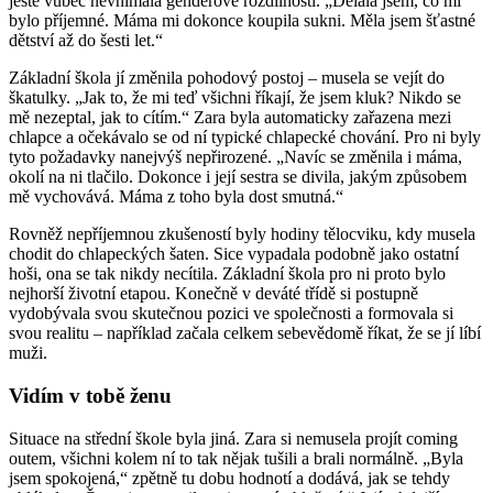
ještě vůbec nevnímala genderové rozdílnosti. „Dělala jsem, co mi
bylo příjemné. Máma mi dokonce koupila sukni. Měla jsem šťastné
dětství až do šesti let.“
Základní škola jí změnila pohodový postoj – musela se vejít do
škatulky. „Jak to, že mi teď všichni říkají, že jsem kluk? Nikdo se
mě nezeptal, jak to cítím.“ Zara byla automaticky zařazena mezi
chlapce a očekávalo se od ní typické chlapecké chování. Pro ni byly
tyto požadavky nanejvýš nepřirozené. „Navíc se změnila i máma,
okolí na ni tlačilo. Dokonce i její sestra se divila, jakým způsobem
mě vychovává. Máma z toho byla dost smutná.“
Rovněž nepříjemnou zkušeností byly hodiny tělocviku, kdy musela
chodit do chlapeckých šaten. Sice vypadala podobně jako ostatní
hoši, ona se tak nikdy necítila. Základní škola pro ni proto bylo
nejhorší životní etapou. Konečně v deváté třídě si postupně
vydobývala svou skutečnou pozici ve společnosti a formovala si
svou realitu – například začala celkem sebevědomě říkat, že se jí líbí
muži.
Vidím v tobě ženu
Situace na střední škole byla jiná. Zara si nemusela projít coming
outem, všichni kolem ní to tak nějak tušili a brali normálně. „Byla
jsem spokojená,“ zpětně tu dobu hodnotí a dodává, jak se tehdy