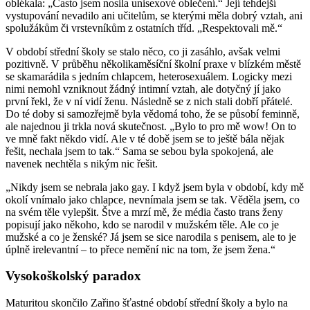
oblékala: „Často jsem nosila unisexové oblečení.“ Její tehdejší
vystupování nevadilo ani učitelům, se kterými měla dobrý vztah, ani
spolužákům či vrstevníkům z ostatních tříd. „Respektovali mě.“
V období střední školy se stalo něco, co ji zasáhlo, avšak velmi
pozitivně. V průběhu několikaměsíční školní praxe v blízkém městě
se skamarádila s jedním chlapcem, heterosexuálem. Logicky mezi
nimi nemohl vzniknout žádný intimní vztah, ale dotyčný jí jako
první řekl, že v ní vidí ženu. Následně se z nich stali dobří přátelé.
Do té doby si samozřejmě byla vědomá toho, že se působí feminně,
ale najednou ji trkla nová skutečnost. „Bylo to pro mě wow! On to
ve mně fakt někdo vidí. Ale v té době jsem se to ještě bála nějak
řešit, nechala jsem to tak.“ Sama se sebou byla spokojená, ale
navenek nechtěla s nikým nic řešit.
„Nikdy jsem se nebrala jako gay. I když jsem byla v období, kdy mě
okolí vnímalo jako chlapce, nevnímala jsem se tak. Věděla jsem, co
na svém těle vylepšit. Štve a mrzí mě, že média často trans ženy
popisují jako někoho, kdo se narodil v mužském těle. Ale co je
mužské a co je ženské? Já jsem se sice narodila s penisem, ale to je
úplně irelevantní – to přece nemění nic na tom, že jsem žena.“
Vysokoškolský paradox
Maturitou skončilo Zařino šťastné období střední školy a bylo na