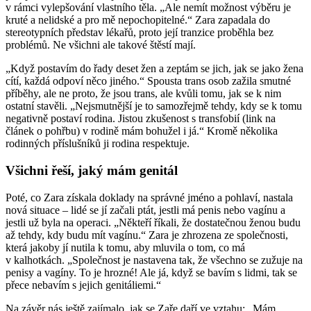
v rámci vylepšování vlastního těla. „Ale nemít možnost výběru je
kruté a nelidské a pro mě nepochopitelné.“ Zara zapadala do
stereotypních představ lékařů, proto její tranzice proběhla bez
problémů. Ne všichni ale takové štěstí mají.
„Když postavím do řady deset žen a zeptám se jich, jak se jako žena
cítí, každá odpoví něco jiného.“ Spousta trans osob zažila smutné
příběhy, ale ne proto, že jsou trans, ale kvůli tomu, jak se k nim
ostatní stavěli. „Nejsmutnější je to samozřejmě tehdy, kdy se k tomu
negativně postaví rodina. Jistou zkušenost s transfobií (link na
článek o pohřbu) v rodině mám bohužel i já.“ Kromě několika
rodinných příslušníků ji rodina respektuje.
Všichni řeší, jaký mám genitál
Poté, co Zara získala doklady na správné jméno a pohlaví, nastala
nová situace – lidé se jí začali ptát, jestli má penis nebo vagínu a
jestli už byla na operaci. „Někteří říkali, že dostatečnou ženou budu
až tehdy, kdy budu mít vagínu.“ Zara je zhrozena ze společnosti,
která jakoby jí nutila k tomu, aby mluvila o tom, co má
v kalhotkách. „Společnost je nastavena tak, že všechno se zužuje na
penisy a vagíny. To je hrozné! Ale já, když se bavím s lidmi, tak se
přece nebavím s jejich genitáliemi.“
Na závěr nás ještě zajímalo, jak se Zaře daří ve vztahu: „Mám