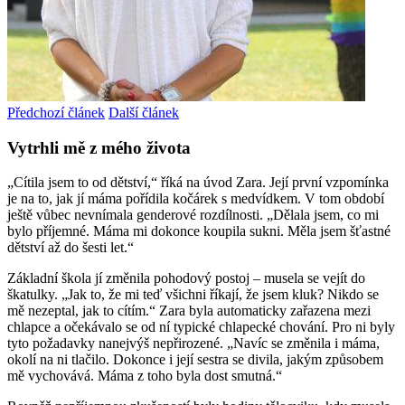
Předchozí článek
Další článek
Vytrhli mě z mého života
„Cítila jsem to od dětství,“ říká na úvod Zara. Její první vzpomínka
je na to, jak jí máma pořídila kočárek s medvídkem. V tom období
ještě vůbec nevnímala genderové rozdílnosti. „Dělala jsem, co mi
bylo příjemné. Máma mi dokonce koupila sukni. Měla jsem šťastné
dětství až do šesti let.“
Základní škola jí změnila pohodový postoj – musela se vejít do
škatulky. „Jak to, že mi teď všichni říkají, že jsem kluk? Nikdo se
mě nezeptal, jak to cítím.“ Zara byla automaticky zařazena mezi
chlapce a očekávalo se od ní typické chlapecké chování. Pro ni byly
tyto požadavky nanejvýš nepřirozené. „Navíc se změnila i máma,
okolí na ni tlačilo. Dokonce i její sestra se divila, jakým způsobem
mě vychovává. Máma z toho byla dost smutná.“