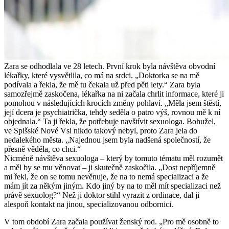
Zara se odhodlala ve 28 letech. První krok byla návštěva obvodní
lékařky, které vysvětlila, co má na srdci. „Doktorka se na mě
podívala a řekla, že mě tu čekala už před pěti lety.“ Zara byla
samozřejmě zaskočena, lékařka na ni začala chrlit informace, které ji
pomohou v následujících krocích změny pohlaví. „Měla jsem štěstí,
její dcera je psychiatrička, tehdy seděla o patro výš, rovnou mě k ní
objednala.“ Ta ji řekla, že potřebuje navštívit sexuologa. Bohužel,
ve Spišské Nové Vsi nikdo takový nebyl, proto Zara jela do
nedalekého města. „Najednou jsem byla nadšená společností, že
přesně věděla, co chci.“
Nicméně návštěva sexuologa – který by tomuto tématu měl rozumět
a měl by se mu věnovat – ji skutečně zaskočila. „Dost nepříjemně
mi řekl, že on se tomu nevěnuje, že na to nemá specializaci a že
mám jít za někým jiným. Kdo jiný by na to měl mít specializaci než
právě sexuolog?“ Než ji doktor stihl vyrazit z ordinace, dal ji
alespoň kontakt na jinou, specializovanou odbornici.
V tom období Zara začala používat ženský rod. „Pro mě osobně to