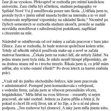
čase jít na vysokou. Překvapivě se rozhodla pro místní katolickou
univerzitu. Zara chtěla být učitelkou, studium pedagogiky ve
Spišské Nové Vsi jí umožňovala pouze tato škola. „Udělala jsem to,
protože bych v jiném městě musela bydlet na internátu a to ve mně
vzbuzovalo nepříjemné vzpomínky na základní školu.“ Nicméně po
čtyřech semestrech se rozhodla studium ukončit, protože se nadále
nezvládla ztotožňovat s náboženskými praktikami, například
s chozením na mše.
Následně se odstěhovala od své mámy a začala pracovat v baru jako
číšnice. Zara se rozhodla, že bude testovat společnost kolem sebe.
Tehdy už několik měsíců používala make-up a nově se začala
malovat řasenkou. „Čekala jsem na reakci lidí, ale nebyly žádné. Na
jednu stranu jsem byla ráda, že nikdo neměl hloupé připomínky, ale
na druhou stranu mě to i trochu mrzelo. Říkala jsem si, co ještě mám
udělat, aby si toho ostatní všimli?“ Po dvou letech za barem změnila
práci.
„Vzali mě do jistého obchodního řetězce, kde jsem pracovala
v administrativě. Postupně jsem komunikovala s veřejností,
s vedením firmy, začala jsem se věnovat personálním věcem,
brigádníkům.“ Měla štěstí na svou šéfovou – rozuměly si nejen
pracovně, ale také osobně. Jednou za Zarou přišla a řekla jí, že
pokud si chceš žít svůj život, tak ať ho žije, a že u ní má plnou
podporu. „Ten rozhovor byl zlomový. A taky jsem měla jistotu toho,