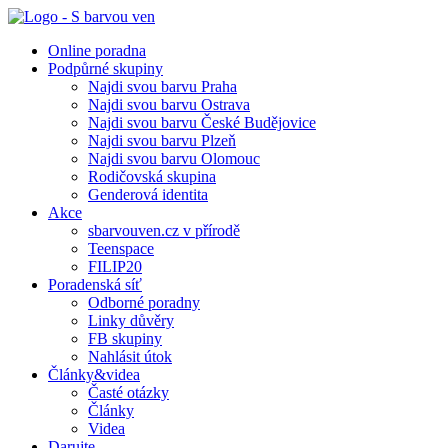
Online poradna
Podpůrné skupiny
Najdi svou barvu Praha
Najdi svou barvu Ostrava
Najdi svou barvu České Budějovice
Najdi svou barvu Plzeň
Najdi svou barvu Olomouc
Rodičovská skupina
Genderová identita
Akce
sbarvouven.cz v přírodě
Teenspace
FILIP20
Poradenská síť
Odborné poradny
Linky důvěry
FB skupiny
Nahlásit útok
Články&videa
Časté otázky
Články
Videa
Darujte