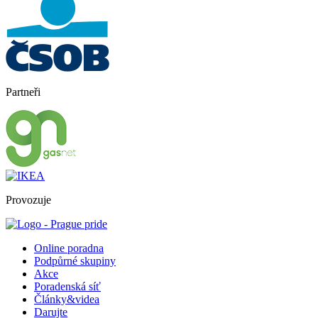
Partneři
Provozuje
Online poradna
Podpůrné skupiny
Akce
Poradenská síť
Články&videa
Darujte