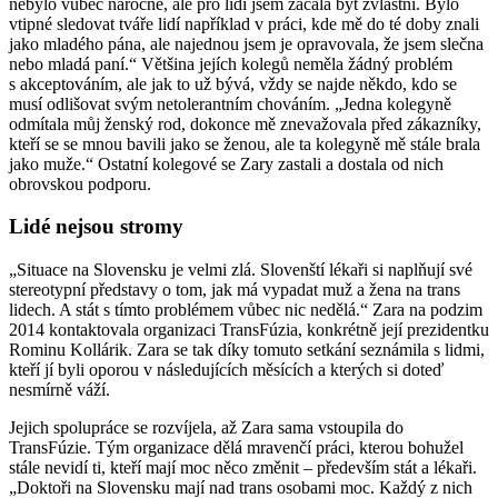
nebylo vůbec náročné, ale pro lidi jsem začala být zvláštní. Bylo
vtipné sledovat tváře lidí například v práci, kde mě do té doby znali
jako mladého pána, ale najednou jsem je opravovala, že jsem slečna
nebo mladá paní.“ Většina jejích kolegů neměla žádný problém
s akceptováním, ale jak to už bývá, vždy se najde někdo, kdo se
musí odlišovat svým netolerantním chováním. „Jedna kolegyně
odmítala můj ženský rod, dokonce mě znevažovala před zákazníky,
kteří se se mnou bavili jako se ženou, ale ta kolegyně mě stále brala
jako muže.“ Ostatní kolegové se Zary zastali a dostala od nich
obrovskou podporu.
Lidé nejsou stromy
„Situace na Slovensku je velmi zlá. Slovenští lékaři si naplňují své
stereotypní představy o tom, jak má vypadat muž a žena na trans
lidech. A stát s tímto problémem vůbec nic nedělá.“ Zara na podzim
2014 kontaktovala organizaci TransFúzia, konkrétně její prezidentku
Rominu Kollárik. Zara se tak díky tomuto setkání seznámila s lidmi,
kteří jí byli oporou v následujících měsících a kterých si doteď
nesmírně váží.
Jejich spolupráce se rozvíjela, až Zara sama vstoupila do
TransFúzie. Tým organizace dělá mravenčí práci, kterou bohužel
stále nevidí ti, kteří mají moc něco změnit – především stát a lékaři.
„Doktoři na Slovensku mají nad trans osobami moc. Každý z nich