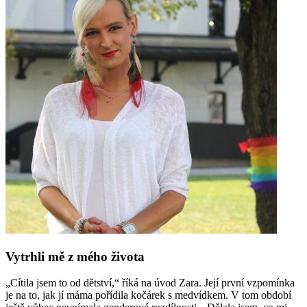
Vytrhli mě z mého života
„Cítila jsem to od dětství,“ říká na úvod Zara. Její první vzpomínka
je na to, jak jí máma pořídila kočárek s medvídkem. V tom období