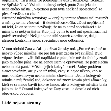
objednala.“ Ta ji řekla, že potřebuje navštívit sexuologa. Bohužel,
ve Spišské Nové Vsi nikdo takový nebyl, proto Zara jela do
nedalekého města. „Najednou jsem byla nadšená společností, že
přesně věděla, co chci.“
Nicméně návštěva sexuologa – který by tomuto tématu měl rozumět
a měl by se mu věnovat – ji skutečně zaskočila. „Dost nepříjemně
mi řekl, že on se tomu nevěnuje, že na to nemá specializaci a že
mám jít za někým jiným. Kdo jiný by na to měl mít specializaci než
právě sexuolog?“ Než ji doktor stihl vyrazit z ordinace, dal ji
alespoň kontakt na jinou, specializovanou odbornici.
V tom období Zara začala používat ženský rod. „Pro mě osobně to
nebylo vůbec náročné, ale pro lidi jsem začala být zvláštní. Bylo
vtipné sledovat tváře lidí například v práci, kde mě do té doby znali
jako mladého pána, ale najednou jsem je opravovala, že jsem slečna
nebo mladá paní.“ Většina jejích kolegů neměla žádný problém
s akceptováním, ale jak to už bývá, vždy se najde někdo, kdo se
musí odlišovat svým netolerantním chováním. „Jedna kolegyně
odmítala můj ženský rod, dokonce mě znevažovala před zákazníky,
kteří se se mnou bavili jako se ženou, ale ta kolegyně mě stále brala
jako muže.“ Ostatní kolegové se Zary zastali a dostala od nich
obrovskou podporu.
Lidé nejsou stromy