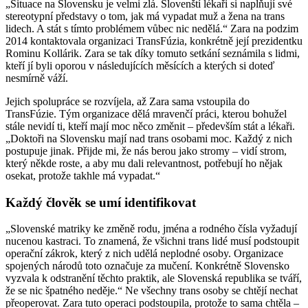
„Situace na Slovensku je velmi zlá. Slovenští lékaři si naplňují své
stereotypní představy o tom, jak má vypadat muž a žena na trans
lidech. A stát s tímto problémem vůbec nic nedělá.“ Zara na podzim
2014 kontaktovala organizaci TransFúzia, konkrétně její prezidentku
Rominu Kollárik. Zara se tak díky tomuto setkání seznámila s lidmi,
kteří jí byli oporou v následujících měsících a kterých si doteď
nesmírně váží.
Jejich spolupráce se rozvíjela, až Zara sama vstoupila do
TransFúzie. Tým organizace dělá mravenčí práci, kterou bohužel
stále nevidí ti, kteří mají moc něco změnit – především stát a lékaři.
„Doktoři na Slovensku mají nad trans osobami moc. Každý z nich
postupuje jinak. Přijde mi, že nás berou jako stromy – vidí strom,
který někde roste, a aby mu dali relevantnost, potřebují ho nějak
osekat, protože takhle má vypadat.“
Každý člověk se umí identifikovat
„Slovenské matriky ke změně rodu, jména a rodného čísla vyžadují
nucenou kastraci. To znamená, že všichni trans lidé musí podstoupit
operační zákrok, který z nich udělá neplodné osoby. Organizace
spojených národů toto označuje za mučení. Konkrétně Slovensko
vyzvala k odstranění těchto praktik, ale Slovenská republika se tváří,
že se nic špatného neděje.“ Ne všechny trans osoby se chtějí nechat
přeoperovat. Zara tuto operaci podstoupila, protože to sama chtěla –