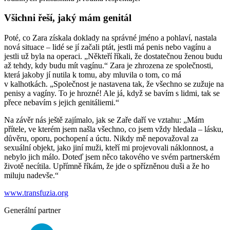
Všichni řeší, jaký mám genitál
Poté, co Zara získala doklady na správné jméno a pohlaví, nastala
nová situace – lidé se jí začali ptát, jestli má penis nebo vagínu a
jestli už byla na operaci. „Někteří říkali, že dostatečnou ženou budu
až tehdy, kdy budu mít vagínu.“ Zara je zhrozena ze společnosti,
která jakoby jí nutila k tomu, aby mluvila o tom, co má
v kalhotkách. „Společnost je nastavena tak, že všechno se zužuje na
penisy a vagíny. To je hrozné! Ale já, když se bavím s lidmi, tak se
přece nebavím s jejich genitáliemi.“
Na závěr nás ještě zajímalo, jak se Zaře daří ve vztahu: „Mám
přítele, ve kterém jsem našla všechno, co jsem vždy hledala – lásku,
důvěru, oporu, pochopení a úctu. Nikdy mě nepovažoval za
sexuální objekt, jako jiní muži, kteří mi projevovali náklonnost, a
nebylo jich málo. Doteď jsem něco takového ve svém partnerském
životě necítila. Upřímně říkám, že jde o spřízněnou duši a že ho
miluju nadevše.“
www.transfuzia.org
Generální partner