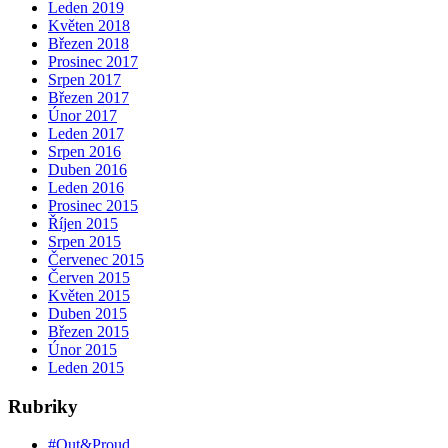
Leden 2019
Květen 2018
Březen 2018
Prosinec 2017
Srpen 2017
Březen 2017
Únor 2017
Leden 2017
Srpen 2016
Duben 2016
Leden 2016
Prosinec 2015
Říjen 2015
Srpen 2015
Červenec 2015
Červen 2015
Květen 2015
Duben 2015
Březen 2015
Únor 2015
Leden 2015
Rubriky
#Out&Proud