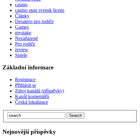
casino
casino utan svensk licens
Články
Desatero pro rodiče
Games
mystake
Nezařazené
Pro rodiče
review
Spiele
Základní informace
Registrace
Přihlásit se
Zdroj kanálů (příspěvky)
Kanál komentářů
Česká lokalizace
Nejnovější příspěvky