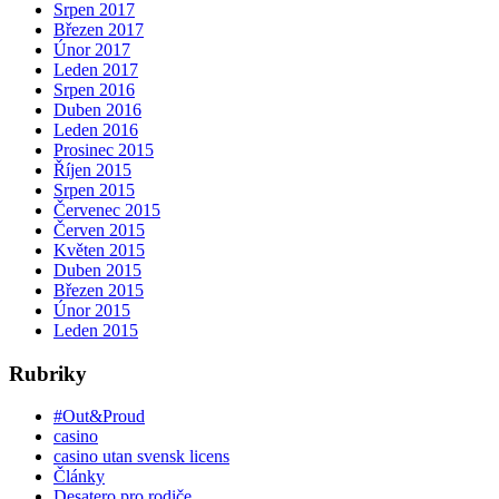
Srpen 2017
Březen 2017
Únor 2017
Leden 2017
Srpen 2016
Duben 2016
Leden 2016
Prosinec 2015
Říjen 2015
Srpen 2015
Červenec 2015
Červen 2015
Květen 2015
Duben 2015
Březen 2015
Únor 2015
Leden 2015
Rubriky
#Out&Proud
casino
casino utan svensk licens
Články
Desatero pro rodiče