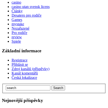
casino
casino utan svensk licens
Články
Desatero pro rodiče
Games
mystake
Nezařazené
Pro rodiče
review
Spiele
Základní informace
Registrace
Přihlásit se
Zdroj kanálů (příspěvky)
Kanál komentářů
Česká lokalizace
Nejnovější příspěvky