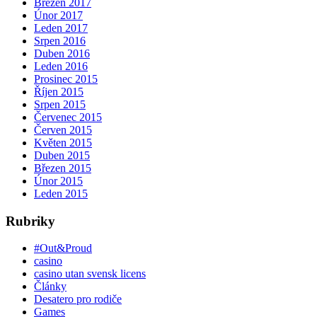
Březen 2017
Únor 2017
Leden 2017
Srpen 2016
Duben 2016
Leden 2016
Prosinec 2015
Říjen 2015
Srpen 2015
Červenec 2015
Červen 2015
Květen 2015
Duben 2015
Březen 2015
Únor 2015
Leden 2015
Rubriky
#Out&Proud
casino
casino utan svensk licens
Články
Desatero pro rodiče
Games