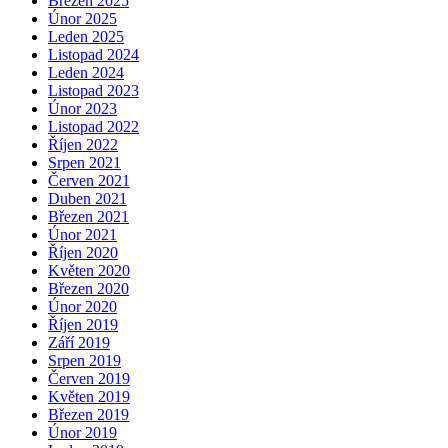
Březen 2025
Únor 2025
Leden 2025
Listopad 2024
Leden 2024
Listopad 2023
Únor 2023
Listopad 2022
Říjen 2022
Srpen 2021
Červen 2021
Duben 2021
Březen 2021
Únor 2021
Říjen 2020
Květen 2020
Březen 2020
Únor 2020
Říjen 2019
Září 2019
Srpen 2019
Červen 2019
Květen 2019
Březen 2019
Únor 2019