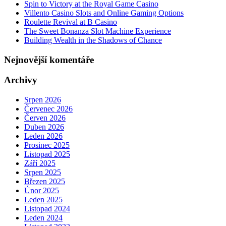
Spin to Victory at the Royal Game Casino
Villento Casino Slots and Online Gaming Options
Roulette Revival at B Casino
The Sweet Bonanza Slot Machine Experience
Building Wealth in the Shadows of Chance
Nejnovější komentáře
Archivy
Srpen 2026
Červenec 2026
Červen 2026
Duben 2026
Leden 2026
Prosinec 2025
Listopad 2025
Září 2025
Srpen 2025
Březen 2025
Únor 2025
Leden 2025
Listopad 2024
Leden 2024