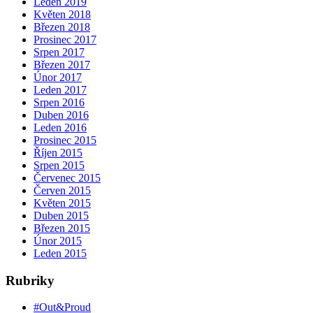
Leden 2019
Květen 2018
Březen 2018
Prosinec 2017
Srpen 2017
Březen 2017
Únor 2017
Leden 2017
Srpen 2016
Duben 2016
Leden 2016
Prosinec 2015
Říjen 2015
Srpen 2015
Červenec 2015
Červen 2015
Květen 2015
Duben 2015
Březen 2015
Únor 2015
Leden 2015
Rubriky
#Out&Proud