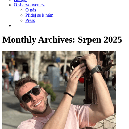
O sbarvouven.cz
O nás
Přidej se k nám
Press
Monthly Archives:
Srpen 2025