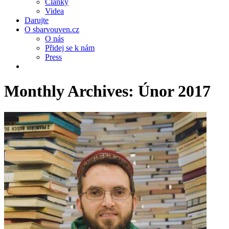
Články
Videa
Darujte
O sbarvouven.cz
O nás
Přidej se k nám
Press
Monthly Archives:
Únor 2017