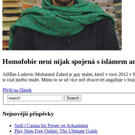
Homofobie není nijak spojená s islámem 
Alžířan Ludovic-Mohamed Zahed je gay imám, který v roce 2012 v Pa
si vzal jiného muže. Mimo to se už více než dvacet let angažuje v b
Přejít na článek
Nejnovější příspěvky
Spill i Casina for Penge og Avkastning
Play Slots Free Online: The Ultimate Guide