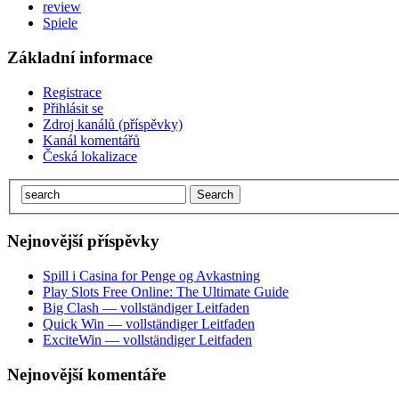
review
Spiele
Základní informace
Registrace
Přihlásit se
Zdroj kanálů (příspěvky)
Kanál komentářů
Česká lokalizace
Nejnovější příspěvky
Spill i Casina for Penge og Avkastning
Play Slots Free Online: The Ultimate Guide
Big Clash — vollständiger Leitfaden
Quick Win — vollständiger Leitfaden
ExciteWin — vollständiger Leitfaden
Nejnovější komentáře