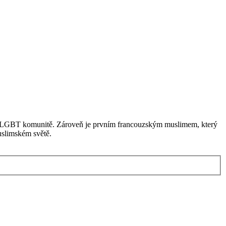
li LGBT komunitě. Zároveň je prvním francouzským muslimem, který
uslimském světě.