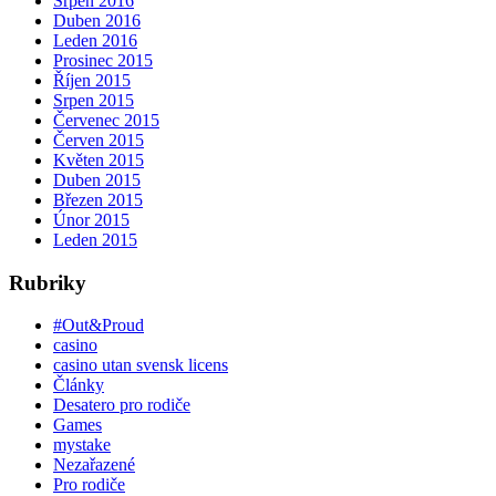
Srpen 2016
Duben 2016
Leden 2016
Prosinec 2015
Říjen 2015
Srpen 2015
Červenec 2015
Červen 2015
Květen 2015
Duben 2015
Březen 2015
Únor 2015
Leden 2015
Rubriky
#Out&Proud
casino
casino utan svensk licens
Články
Desatero pro rodiče
Games
mystake
Nezařazené
Pro rodiče