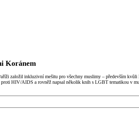
ani Koránem
říži založil inkluzivní mešitu pro všechny muslimy – především kvů
oji proti HIV/AIDS a rovněž napsal několik knih s LGBT tematikou v m