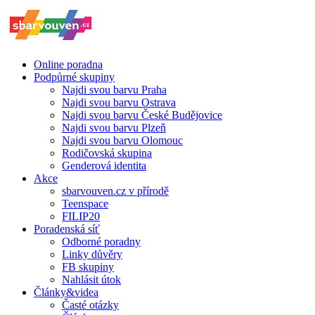
Online poradna
Podpůrné skupiny
Najdi svou barvu Praha
Najdi svou barvu Ostrava
Najdi svou barvu České Budějovice
Najdi svou barvu Plzeň
Najdi svou barvu Olomouc
Rodičovská skupina
Genderová identita
Akce
sbarvouven.cz v přírodě
Teenspace
FILIP20
Poradenská síť
Odborné poradny
Linky důvěry
FB skupiny
Nahlásit útok
Články&videa
Časté otázky