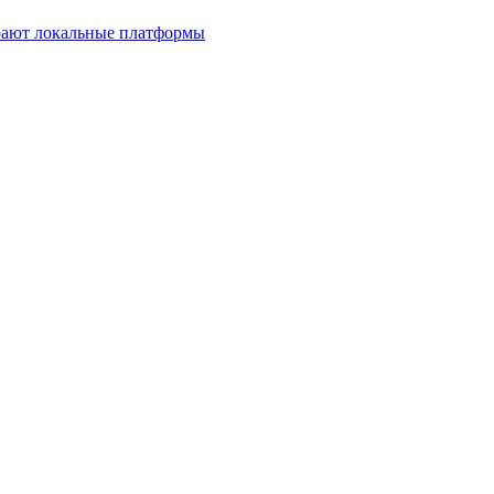
ирают локальные платформы