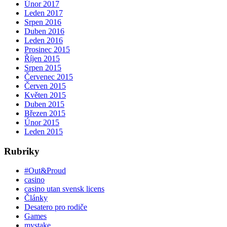
Únor 2017
Leden 2017
Srpen 2016
Duben 2016
Leden 2016
Prosinec 2015
Říjen 2015
Srpen 2015
Červenec 2015
Červen 2015
Květen 2015
Duben 2015
Březen 2015
Únor 2015
Leden 2015
Rubriky
#Out&Proud
casino
casino utan svensk licens
Články
Desatero pro rodiče
Games
mystake