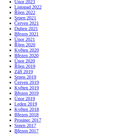
Únor 2023
Listopad 2022
Říjen 2022
Srpen 2021
Červen 2021
Duben 2021
Březen 2021
Únor 2021
Říjen 2020
Květen 2020
Březen 2020
Únor 2020
Říjen 2019
Září 2019
Srpen 2019
Červen 2019
Květen 2019
Březen 2019
Únor 2019
Leden 2019
Květen 2018
Březen 2018
Prosinec 2017
Srpen 2017
Březen 2017