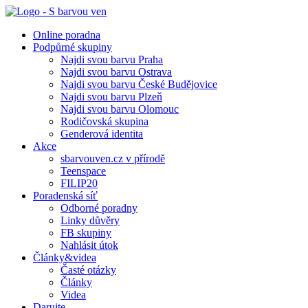
Online poradna
Podpůrné skupiny
Najdi svou barvu Praha
Najdi svou barvu Ostrava
Najdi svou barvu České Budějovice
Najdi svou barvu Plzeň
Najdi svou barvu Olomouc
Rodičovská skupina
Genderová identita
Akce
sbarvouven.cz v přírodě
Teenspace
FILIP20
Poradenská síť
Odborné poradny
Linky důvěry
FB skupiny
Nahlásit útok
Články&videa
Časté otázky
Články
Videa
Darujte