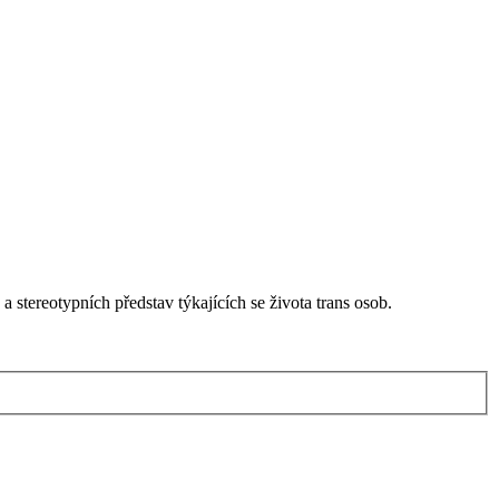
 stereotypních představ týkajících se života trans osob.